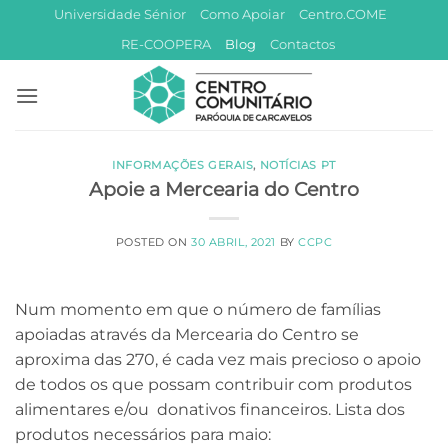
Skip
Universidade Sénior
Como Apoiar
Centro.COME
to
RE-COOPERA
Blog
Contactos
content
INFORMAÇÕES GERAIS
,
NOTÍCIAS PT
Apoie a Mercearia do Centro
POSTED ON
30 ABRIL, 2021
BY
CCPC
Num momento em que o número de famílias
apoiadas através da Mercearia do Centro se
aproxima das 270, é cada vez mais precioso o apoio
de todos os que possam contribuir com produtos
alimentares e/ou donativos financeiros. Lista dos
produtos necessários para maio: