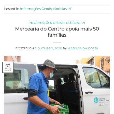
Posted in
Informações Gerais
,
Notícias PT
INFORMAÇÕES GERAIS
,
NOTÍCIAS PT
Mercearia do Centro apoia mais 50
famílias
POSTED ON
2 OUTUBRO, 2020
BY
MARGARIDA COSTA
02
Out