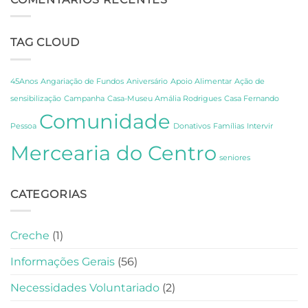
CCPC:
sobre
Um
os
Dia
Segredos
TAG CLOUD
de
de
Celebração,
Amália
Partilha
e
e
Fernando
45Anos
Angariação de Fundos
Aniversário
Apoio Alimentar
Ação de
Gratidão
Pessoa
sensibilização
Campanha
Casa-Museu Amália Rodrigues
Casa Fernando
em
Comunidade
Lisboa
Pessoa
Donativos
Famílias
Intervir
Mercearia do Centro
seniores
CATEGORIAS
Creche
(1)
Informações Gerais
(56)
Necessidades Voluntariado
(2)