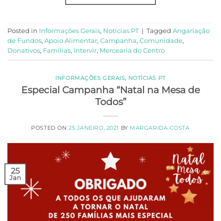
Posted in
Informações Gerais
,
Notícias PT
|
Tagged
Angariação
de Fundos
,
Apoio Alimentar
,
Campanha
,
Comunidade
,
Donativos
,
Famílias
,
Intervir
,
Mercearia do Centro
INFORMAÇÕES GERAIS
,
NOTÍCIAS PT
Especial Campanha “Natal na Mesa de
Todos”
POSTED ON
25 JANEIRO, 2021
BY
MARGARIDA COSTA
25
Jan