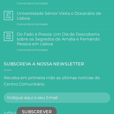
em
Comentários fechados
Dois
Arte,
Dias
e
de
Universidade Sénior Visita o Oceanário de
27
Filosofia:
Festa,
Mai
Lisboa
A
Partilha
em
Comentários fechados
Visita
e
Universidade
da
Comunidade
Sénior
Universidade
Do Fado à Poesia: Um Dia de Descoberta
22
Visita
Sénior
Mai
sobre os Segredos de Amália e Fernando
o
ao
Pessoa em Lisboa
Oceanário
Palácio
em
Comentários fechados
de
Anjos
Do
Lisboa
Fado
à
SUBSCREVA A NOSSA NEWSLETTER
Poesia:
Um
Dia
Receba em primeira mão as últimas notícias do
de
Centro Comunitário.
Descoberta
sobre
os
Segredos
de
Amália
e
[cf7ic]