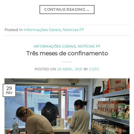
CONTINUE READING
→
Posted in
Informações Gerais
,
Notícias PT
INFORMAÇÕES GERAIS
,
NOTÍCIAS PT
Três meses de confinamento
POSTED ON
29 ABRIL, 2021
BY
CCPC
29
Abr