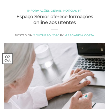
INFORMAÇÕES GERAIS
,
NOTÍCIAS PT
Espaço Sénior oferece formações
online aos utentes
POSTED ON
2 OUTUBRO, 2020
BY
MARGARIDA COSTA
02
Out