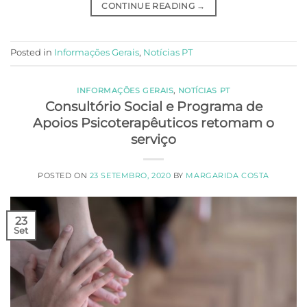
CONTINUE READING
→
Posted in
Informações Gerais
,
Notícias PT
INFORMAÇÕES GERAIS
,
NOTÍCIAS PT
Consultório Social e Programa de
Apoios Psicoterapêuticos retomam o
serviço
POSTED ON
23 SETEMBRO, 2020
BY
MARGARIDA COSTA
23
Set