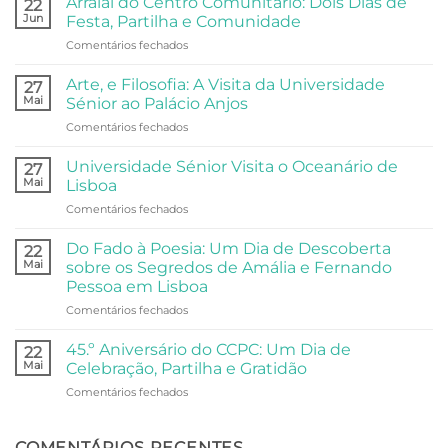
Arraial do Centro Comunitário: Dois Dias de
22
Jun
Festa, Partilha e Comunidade
em
Comentários fechados
Arraial
do
Arte, e Filosofia: A Visita da Universidade
27
Centro
Mai
Sénior ao Palácio Anjos
Comunitário:
em
Comentários fechados
Dois
Arte,
Dias
e
de
Universidade Sénior Visita o Oceanário de
27
Filosofia:
Festa,
Mai
Lisboa
A
Partilha
em
Comentários fechados
Visita
e
Universidade
da
Comunidade
Sénior
Universidade
Do Fado à Poesia: Um Dia de Descoberta
22
Visita
Sénior
Mai
sobre os Segredos de Amália e Fernando
o
ao
Pessoa em Lisboa
Oceanário
Palácio
em
Comentários fechados
de
Anjos
Do
Lisboa
Fado
45.º Aniversário do CCPC: Um Dia de
22
à
Mai
Celebração, Partilha e Gratidão
Poesia:
em
Comentários fechados
Um
45.º
Dia
Aniversário
de
do
COMENTÁRIOS RECENTES
Descoberta