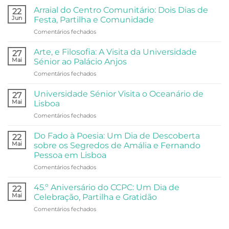
Arraial do Centro Comunitário: Dois Dias de
22
Jun
Festa, Partilha e Comunidade
em
Comentários fechados
Arraial
do
Arte, e Filosofia: A Visita da Universidade
27
Centro
Mai
Sénior ao Palácio Anjos
Comunitário:
em
Comentários fechados
Dois
Arte,
Dias
e
de
Universidade Sénior Visita o Oceanário de
27
Filosofia:
Festa,
Mai
Lisboa
A
Partilha
em
Comentários fechados
Visita
e
Universidade
da
Comunidade
Sénior
Universidade
Do Fado à Poesia: Um Dia de Descoberta
22
Visita
Sénior
Mai
sobre os Segredos de Amália e Fernando
o
ao
Pessoa em Lisboa
Oceanário
Palácio
em
Comentários fechados
de
Anjos
Do
Lisboa
Fado
45.º Aniversário do CCPC: Um Dia de
22
à
Mai
Celebração, Partilha e Gratidão
Poesia:
em
Comentários fechados
Um
45.º
Dia
Aniversário
de