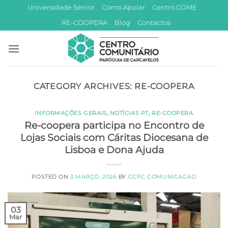
Skip
Universidade Sénior
Como Apoiar
Centro.COME
to
RE-COOPERA
Blog
Contactos
content
CATEGORY ARCHIVES:
RE-COOPERA
INFORMAÇÕES GERAIS
,
NOTÍCIAS PT
,
RE-COOPERA
Re-coopera participa no Encontro de
Lojas Sociais com Cáritas Diocesana de
Lisboa e Dona Ajuda
POSTED ON
3 MARÇO, 2026
BY
CCPC COMUNICACAO
03
Mar