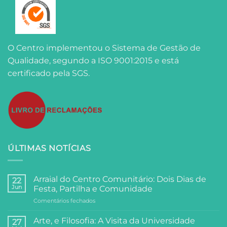
O Centro implementou o Sistema de Gestão de
Qualidade, segundo a ISO 9001:2015 e está
certificado pela SGS.
ÚLTIMAS NOTÍCIAS
Arraial do Centro Comunitário: Dois Dias de
22
Jun
Festa, Partilha e Comunidade
em
Comentários fechados
Arraial
do
Arte, e Filosofia: A Visita da Universidade
27
Centro