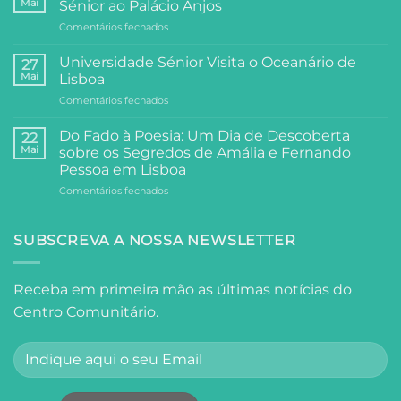
Mai
Sénior ao Palácio Anjos
Comunitário:
em
Comentários fechados
Dois
Arte,
Dias
e
de
Universidade Sénior Visita o Oceanário de
27
Filosofia:
Festa,
Mai
Lisboa
A
Partilha
em
Comentários fechados
Visita
e
Universidade
da
Comunidade
Sénior
Universidade
Do Fado à Poesia: Um Dia de Descoberta
22
Visita
Sénior
Mai
sobre os Segredos de Amália e Fernando
o
ao
Pessoa em Lisboa
Oceanário
Palácio
em
Comentários fechados
de
Anjos
Do
Lisboa
Fado
à
SUBSCREVA A NOSSA NEWSLETTER
Poesia:
Um
Dia
Receba em primeira mão as últimas notícias do
de
Centro Comunitário.
Descoberta
sobre
os
Segredos
de
Amália