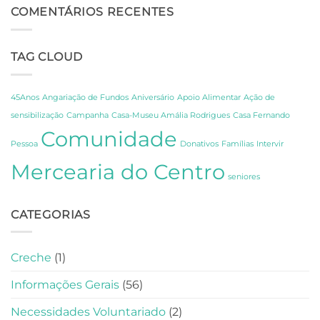
do
COMENTÁRIOS RECENTES
Descoberta
CCPC:
sobre
Um
os
Dia
Segredos
TAG CLOUD
de
de
Celebração,
Amália
Partilha
e
e
Fernando
45Anos
Angariação de Fundos
Aniversário
Apoio Alimentar
Ação de
Gratidão
Pessoa
sensibilização
Campanha
Casa-Museu Amália Rodrigues
Casa Fernando
em
Comunidade
Lisboa
Pessoa
Donativos
Famílias
Intervir
Mercearia do Centro
seniores
CATEGORIAS
Creche
(1)
Informações Gerais
(56)
Necessidades Voluntariado
(2)