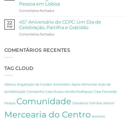
o
ao
Pessoa em Lisboa
Oceanário
Palácio
em
Comentários fechados
de
Anjos
Do
Lisboa
Fado
45.º Aniversário do CCPC: Um Dia de
22
à
Mai
Celebração, Partilha e Gratidão
Poesia:
em
Comentários fechados
Um
45.º
Dia
Aniversário
de
do
COMENTÁRIOS RECENTES
Descoberta
CCPC:
sobre
Um
os
Dia
Segredos
TAG CLOUD
de
de
Celebração,
Amália
Partilha
e
e
Fernando
45Anos
Angariação de Fundos
Aniversário
Apoio Alimentar
Ação de
Gratidão
Pessoa
sensibilização
Campanha
Casa-Museu Amália Rodrigues
Casa Fernando
em
Comunidade
Lisboa
Pessoa
Donativos
Famílias
Intervir
Mercearia do Centro
seniores