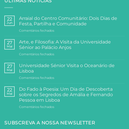
ÚLTIMAS NOTÍCIAS
Arraial do Centro Comunitário: Dois Dias de
22
Jun
Festa, Partilha e Comunidade
em
Comentários fechados
Arraial
do
Arte, e Filosofia: A Visita da Universidade
27
Centro
Mai
Sénior ao Palácio Anjos
Comunitário:
em
Comentários fechados
Dois
Arte,
Dias
e
de
Universidade Sénior Visita o Oceanário de
27
Filosofia:
Festa,
Mai
Lisboa
A
Partilha
em
Comentários fechados
Visita
e
Universidade
da
Comunidade
Sénior
Universidade
Do Fado à Poesia: Um Dia de Descoberta
22
Visita
Sénior
Mai
sobre os Segredos de Amália e Fernando
o
ao
Pessoa em Lisboa
Oceanário
Palácio
em
Comentários fechados
de
Anjos
Do
Lisboa
Fado
à
SUBSCREVA A NOSSA NEWSLETTER
Poesia: