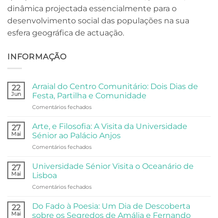
dinâmica projectada essencialmente para o
desenvolvimento social das populações na sua
esfera geográfica de actuação.
INFORMAÇÃO
Arraial do Centro Comunitário: Dois Dias de
22
Jun
Festa, Partilha e Comunidade
em
Comentários fechados
Arraial
do
Arte, e Filosofia: A Visita da Universidade
27
Centro
Mai
Sénior ao Palácio Anjos
Comunitário:
em
Comentários fechados
Dois
Arte,
Dias
e
de
Universidade Sénior Visita o Oceanário de
27
Filosofia:
Festa,
Mai
Lisboa
A
Partilha
em
Comentários fechados
Visita
e
Universidade
da
Comunidade
Sénior
Universidade
Do Fado à Poesia: Um Dia de Descoberta
22
Visita
Sénior
Mai
sobre os Segredos de Amália e Fernando