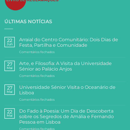
ÚLTIMAS NOTÍCIAS
Arraial do Centro Comunitário: Dois Dias de
22
Jun
Festa, Partilha e Comunidade
em
Comentários fechados
Arraial
do
Arte, e Filosofia: A Visita da Universidade
27
Centro
Mai
Sénior ao Palácio Anjos
Comunitário:
em
Comentários fechados
Dois
Arte,
Dias
e
de
Universidade Sénior Visita o Oceanário de
27
Filosofia:
Festa,
Mai
Lisboa
A
Partilha
em
Comentários fechados
Visita
e
Universidade
da
Comunidade
Sénior
Universidade
Do Fado à Poesia: Um Dia de Descoberta
22
Visita
Sénior
Mai
sobre os Segredos de Amália e Fernando
o
ao
Pessoa em Lisboa
Oceanário
Palácio
em
Comentários fechados
de
Anjos