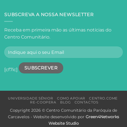
Do
Lisboa
Fado
à
SUBSCREVA A NOSSA NEWSLETTER
Poesia:
Um
Dia
Receba em primeira mão as últimas notícias do
de
Centro Comunitário.
Descoberta
sobre
os
Segredos
de
Amália
e
[cf7ic]
Fernando
Pessoa
em
Lisboa
UNIVERSIDADE SÉNIOR
COMO APOIAR
CENTRO.COME
RE-COOPERA
BLOG
CONTACTOS
Copyright 2026 © Centro Comunitário da Paróquia de
Carcavelos - Website desenvolvido por
Green4Networks
Website Studio