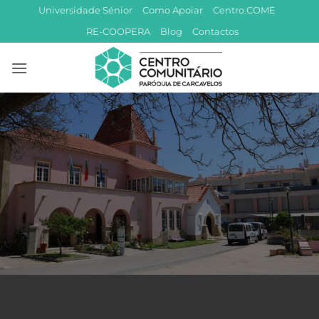
Skip
Universidade Sénior
Como Apoiar
Centro.COME
to
RE-COOPERA
Blog
Contactos
content