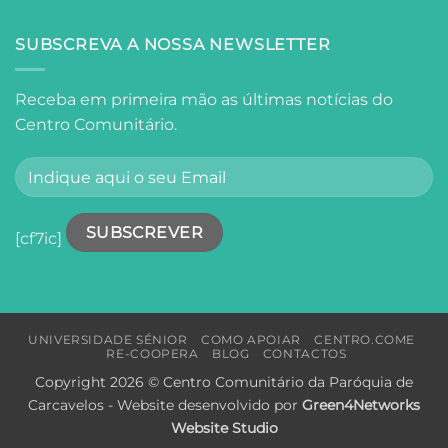
Do
Lisboa
Fado
à
SUBSCREVA A NOSSA NEWSLETTER
Poesia:
Um
Dia
Receba em primeira mão as últimas notícias do
de
Centro Comunitário.
Descoberta
sobre
os
Segredos
de
Amália
e
[cf7ic]
Fernando
Pessoa
em
Lisboa
UNIVERSIDADE SÉNIOR
COMO APOIAR
CENTRO.COME
RE-COOPERA
BLOG
CONTACTOS
Copyright 2026 © Centro Comunitário da Paróquia de
Carcavelos - Website desenvolvido por
Green4Networks
Website Studio