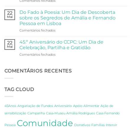
em
Comentários fechados
Visita
e
Universidade
da
Comunidade
Sénior
Universidade
Do Fado à Poesia: Um Dia de Descoberta
22
Visita
Sénior
Mai
sobre os Segredos de Amália e Fernando
o
ao
Pessoa em Lisboa
Oceanário
Palácio
em
Comentários fechados
de
Anjos
Do
Lisboa
Fado
45.º Aniversário do CCPC: Um Dia de
22
à
Mai
Celebração, Partilha e Gratidão
Poesia:
em
Comentários fechados
Um
45.º
Dia
Aniversário
de
do
COMENTÁRIOS RECENTES
Descoberta
CCPC:
sobre
Um
os
Dia
Segredos
TAG CLOUD
de
de
Celebração,
Amália
Partilha
e
e
Fernando
45Anos
Angariação de Fundos
Aniversário
Apoio Alimentar
Ação de
Gratidão
Pessoa
sensibilização
Campanha
Casa-Museu Amália Rodrigues
Casa Fernando
em
Comunidade
Lisboa
Pessoa
Donativos
Famílias
Intervir