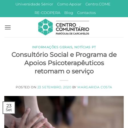
Skip
Universidade Sénior
Como Apoiar
Centro.COME
to
RE-COOPERA
Blog
Contactos
content
INFORMAÇÕES GERAIS
,
NOTÍCIAS PT
Consultório Social e Programa de
Apoios Psicoterapêuticos
retomam o serviço
POSTED ON
23 SETEMBRO, 2020
BY
MARGARIDA COSTA
23
Set