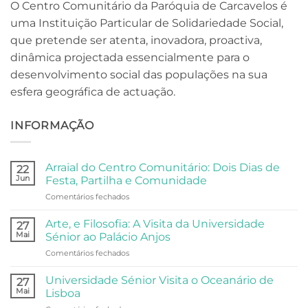
O Centro Comunitário da Paróquia de Carcavelos é
uma Instituição Particular de Solidariedade Social,
que pretende ser atenta, inovadora, proactiva,
dinâmica projectada essencialmente para o
desenvolvimento social das populações na sua
esfera geográfica de actuação.
INFORMAÇÃO
Arraial do Centro Comunitário: Dois Dias de
22
Jun
Festa, Partilha e Comunidade
em
Comentários fechados
Arraial
do
Arte, e Filosofia: A Visita da Universidade
27
Centro
Mai
Sénior ao Palácio Anjos
Comunitário:
em
Comentários fechados
Dois
Arte,
Dias
e
de
Universidade Sénior Visita o Oceanário de
27
Filosofia:
Festa,
Mai
Lisboa
A
Partilha