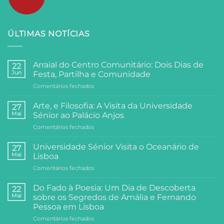
ÚLTIMAS NOTÍCIAS
Arraial do Centro Comunitário: Dois Dias de
22
Jun
Festa, Partilha e Comunidade
em
Comentários fechados
Arraial
do
Arte, e Filosofia: A Visita da Universidade
27
Centro
Mai
Sénior ao Palácio Anjos
Comunitário:
em
Comentários fechados
Dois
Arte,
Dias
e
de
Universidade Sénior Visita o Oceanário de
27
Filosofia:
Festa,
Mai
Lisboa
A
Partilha
em
Comentários fechados
Visita
e
Universidade
da
Comunidade
Sénior
Universidade
Do Fado à Poesia: Um Dia de Descoberta
22
Visita
Sénior
Mai
sobre os Segredos de Amália e Fernando
o
ao
Pessoa em Lisboa
Oceanário
Palácio
em
Comentários fechados
de
Anjos