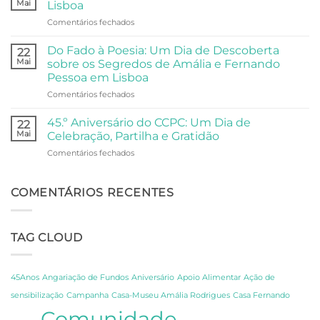
Festa,
Mai
Lisboa
A
Partilha
em
Comentários fechados
Visita
e
Universidade
da
Comunidade
Sénior
Universidade
Do Fado à Poesia: Um Dia de Descoberta
22
Visita
Sénior
Mai
sobre os Segredos de Amália e Fernando
o
ao
Pessoa em Lisboa
Oceanário
Palácio
em
Comentários fechados
de
Anjos
Do
Lisboa
Fado
45.º Aniversário do CCPC: Um Dia de
22
à
Mai
Celebração, Partilha e Gratidão
Poesia:
em
Comentários fechados
Um
45.º
Dia
Aniversário
de
do
COMENTÁRIOS RECENTES
Descoberta
CCPC:
sobre
Um
os
Dia
Segredos
TAG CLOUD
de
de
Celebração,
Amália
Partilha
e
e
Fernando
45Anos
Angariação de Fundos
Aniversário
Apoio Alimentar
Ação de
Gratidão
Pessoa
sensibilização
Campanha
Casa-Museu Amália Rodrigues
Casa Fernando
em
Comunidade
Lisboa