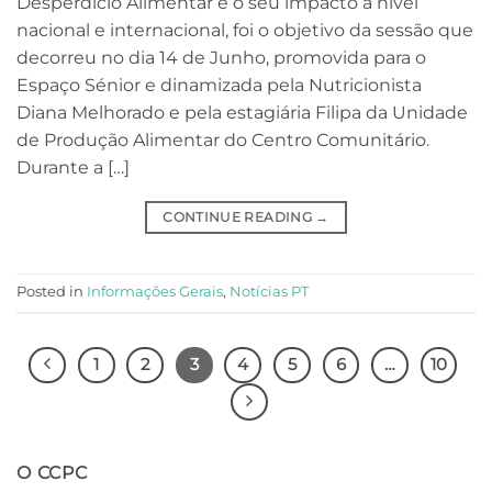
Desperdício Alimentar e o seu impacto a nível
nacional e internacional, foi o objetivo da sessão que
decorreu no dia 14 de Junho, promovida para o
Espaço Sénior e dinamizada pela Nutricionista
Diana Melhorado e pela estagiária Filipa da Unidade
de Produção Alimentar do Centro Comunitário.
Durante a […]
CONTINUE READING
→
Posted in
Informações Gerais
,
Notícias PT
1
2
3
4
5
6
…
10
O CCPC