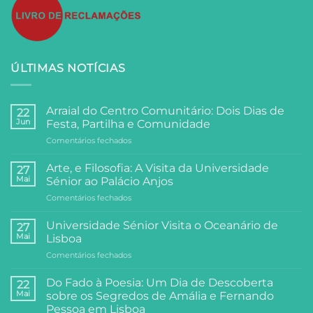
ÚLTIMAS NOTÍCIAS
Arraial do Centro Comunitário: Dois Dias de
22
Jun
Festa, Partilha e Comunidade
em
Comentários fechados
Arraial
do
Arte, e Filosofia: A Visita da Universidade
27
Centro
Mai
Sénior ao Palácio Anjos
Comunitário:
em
Comentários fechados
Dois
Arte,
Dias
e
de
Universidade Sénior Visita o Oceanário de
27
Filosofia:
Festa,
Mai
Lisboa
A
Partilha
em
Comentários fechados
Visita
e
Universidade
da
Comunidade
Sénior
Universidade
Do Fado à Poesia: Um Dia de Descoberta
22
Visita
Sénior
Mai
sobre os Segredos de Amália e Fernando
o
ao
Pessoa em Lisboa