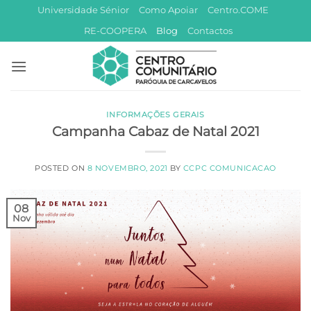
Skip
Universidade Sénior
Como Apoiar
Centro.COME
to
RE-COOPERA
Blog
Contactos
content
INFORMAÇÕES GERAIS
Campanha Cabaz de Natal 2021
POSTED ON
8 NOVEMBRO, 2021
BY
CCPC COMUNICACAO
08
Nov