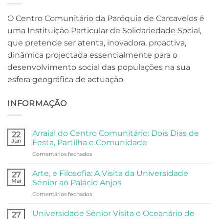
O Centro Comunitário da Paróquia de Carcavelos é
uma Instituição Particular de Solidariedade Social,
que pretende ser atenta, inovadora, proactiva,
dinâmica projectada essencialmente para o
desenvolvimento social das populações na sua
esfera geográfica de actuação.
INFORMAÇÃO
Arraial do Centro Comunitário: Dois Dias de
22
Jun
Festa, Partilha e Comunidade
em
Comentários fechados
Arraial
do
Arte, e Filosofia: A Visita da Universidade
27
Centro
Mai
Sénior ao Palácio Anjos
Comunitário:
em
Comentários fechados
Dois
Arte,
Dias
e
de
Universidade Sénior Visita o Oceanário de
27
Filosofia: