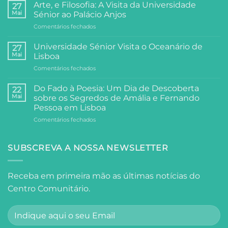
do
Arte, e Filosofia: A Visita da Universidade
27
Centro
Mai
Sénior ao Palácio Anjos
Comunitário:
em
Comentários fechados
Dois
Arte,
Dias
e
de
Universidade Sénior Visita o Oceanário de
27
Filosofia:
Festa,
Mai
Lisboa
A
Partilha
em
Comentários fechados
Visita
e
Universidade
da
Comunidade
Sénior
Universidade
Do Fado à Poesia: Um Dia de Descoberta
22
Visita
Sénior
Mai
sobre os Segredos de Amália e Fernando
o
ao
Pessoa em Lisboa
Oceanário
Palácio
em
Comentários fechados
de
Anjos
Do
Lisboa
Fado
à
SUBSCREVA A NOSSA NEWSLETTER
Poesia:
Um
Dia
Receba em primeira mão as últimas notícias do
de
Centro Comunitário.
Descoberta
sobre
os
Segredos
de