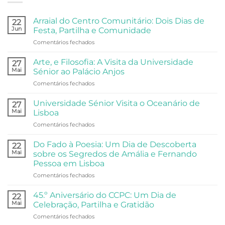
Arraial do Centro Comunitário: Dois Dias de
22
Jun
Festa, Partilha e Comunidade
em
Comentários fechados
Arraial
do
Arte, e Filosofia: A Visita da Universidade
27
Centro
Mai
Sénior ao Palácio Anjos
Comunitário:
em
Comentários fechados
Dois
Arte,
Dias
e
de
Universidade Sénior Visita o Oceanário de
27
Filosofia:
Festa,
Mai
Lisboa
A
Partilha
em
Comentários fechados
Visita
e
Universidade
da
Comunidade
Sénior
Universidade
Do Fado à Poesia: Um Dia de Descoberta
22
Visita
Sénior
Mai
sobre os Segredos de Amália e Fernando
o
ao
Pessoa em Lisboa
Oceanário
Palácio
em
Comentários fechados
de
Anjos
Do
Lisboa
Fado
45.º Aniversário do CCPC: Um Dia de
22
à
Mai
Celebração, Partilha e Gratidão
Poesia:
em
Comentários fechados
Um
45.º