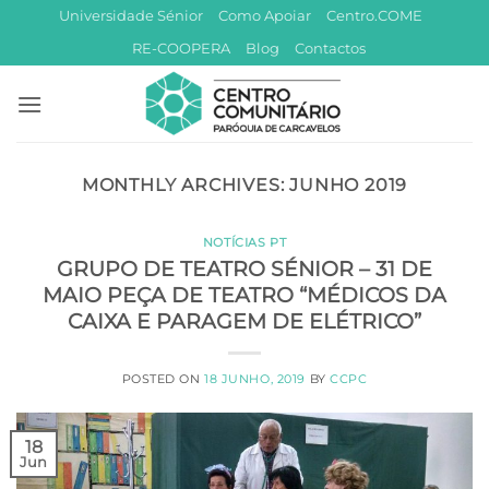
Skip
Universidade Sénior
Como Apoiar
Centro.COME
to
RE-COOPERA
Blog
Contactos
content
MONTHLY ARCHIVES:
JUNHO 2019
NOTÍCIAS PT
GRUPO DE TEATRO SÉNIOR – 31 DE
MAIO PEÇA DE TEATRO “MÉDICOS DA
CAIXA E PARAGEM DE ELÉTRICO”
POSTED ON
18 JUNHO, 2019
BY
CCPC
18
Jun