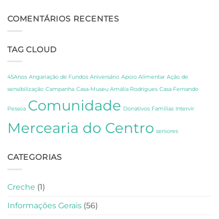
Dia
Aniversário
de
do
COMENTÁRIOS RECENTES
Descoberta
CCPC:
sobre
Um
os
Dia
Segredos
TAG CLOUD
de
de
Celebração,
Amália
Partilha
e
e
Fernando
45Anos
Angariação de Fundos
Aniversário
Apoio Alimentar
Ação de
Gratidão
Pessoa
sensibilização
Campanha
Casa-Museu Amália Rodrigues
Casa Fernando
em
Comunidade
Lisboa
Pessoa
Donativos
Famílias
Intervir
Mercearia do Centro
seniores
CATEGORIAS
Creche
(1)
Informações Gerais
(56)