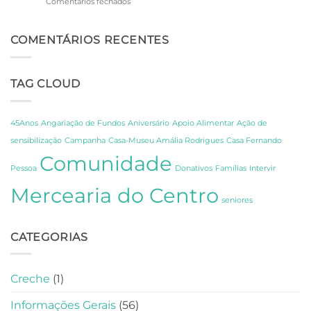
em
Comentários fechados
Um
45.º
Dia
Aniversário
de
do
COMENTÁRIOS RECENTES
Descoberta
CCPC:
sobre
Um
os
Dia
Segredos
TAG CLOUD
de
de
Celebração,
Amália
Partilha
e
e
Fernando
45Anos
Angariação de Fundos
Aniversário
Apoio Alimentar
Ação de
Gratidão
Pessoa
sensibilização
Campanha
Casa-Museu Amália Rodrigues
Casa Fernando
em
Comunidade
Lisboa
Pessoa
Donativos
Famílias
Intervir
Mercearia do Centro
seniores
CATEGORIAS
Creche
(1)
Informações Gerais
(56)