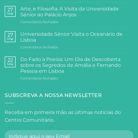
Arraial
do
Arte, e Filosofia: A Visita da Universidade
27
Centro
Mai
Sénior ao Palácio Anjos
Comunitário:
em
Comentários fechados
Dois
Arte,
Dias
e
de
Universidade Sénior Visita o Oceanário de
27
Filosofia:
Festa,
Mai
Lisboa
A
Partilha
em
Comentários fechados
Visita
e
Universidade
da
Comunidade
Sénior
Universidade
Do Fado à Poesia: Um Dia de Descoberta
22
Visita
Sénior
Mai
sobre os Segredos de Amália e Fernando
o
ao
Pessoa em Lisboa
Oceanário
Palácio
em
Comentários fechados
de
Anjos
Do
Lisboa
Fado
à
SUBSCREVA A NOSSA NEWSLETTER
Poesia:
Um
Dia
Receba em primeira mão as últimas notícias do
de
Centro Comunitário.
Descoberta
sobre
os
Segredos