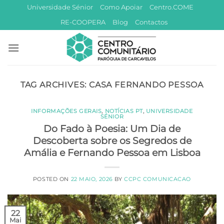
Skip
Universidade Sénior
Como Apoiar
Centro.COME
to
RE-COOPERA
Blog
Contactos
content
TAG ARCHIVES:
CASA FERNANDO PESSOA
INFORMAÇÕES GERAIS
,
NOTÍCIAS PT
,
UNIVERSIDADE
SÉNIOR
Do Fado à Poesia: Um Dia de
Descoberta sobre os Segredos de
Amália e Fernando Pessoa em Lisboa
POSTED ON
22 MAIO, 2026
BY
CCPC COMUNICACAO
22
Mai