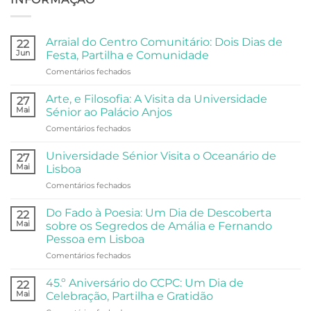
Arraial do Centro Comunitário: Dois Dias de
22
Jun
Festa, Partilha e Comunidade
em
Comentários fechados
Arraial
do
Arte, e Filosofia: A Visita da Universidade
27
Centro
Mai
Sénior ao Palácio Anjos
Comunitário:
em
Comentários fechados
Dois
Arte,
Dias
e
de
Universidade Sénior Visita o Oceanário de
27
Filosofia:
Festa,
Mai
Lisboa
A
Partilha
em
Comentários fechados
Visita
e
Universidade
da
Comunidade
Sénior
Universidade
Do Fado à Poesia: Um Dia de Descoberta
22
Visita
Sénior
Mai
sobre os Segredos de Amália e Fernando
o
ao
Pessoa em Lisboa
Oceanário
Palácio
em
Comentários fechados
de
Anjos
Do
Lisboa
Fado
45.º Aniversário do CCPC: Um Dia de
22
à
Mai
Celebração, Partilha e Gratidão
Poesia: