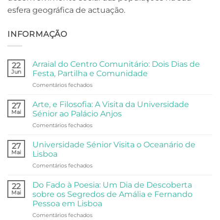
esfera geográfica de actuação.
INFORMAÇÃO
Arraial do Centro Comunitário: Dois Dias de
22
Jun
Festa, Partilha e Comunidade
em
Comentários fechados
Arraial
do
Arte, e Filosofia: A Visita da Universidade
27
Centro
Mai
Sénior ao Palácio Anjos
Comunitário:
em
Comentários fechados
Dois
Arte,
Dias
e
de
Universidade Sénior Visita o Oceanário de
27
Filosofia:
Festa,
Mai
Lisboa
A
Partilha
em
Comentários fechados
Visita
e
Universidade
da
Comunidade
Sénior
Universidade
Do Fado à Poesia: Um Dia de Descoberta
22
Visita
Sénior
Mai
sobre os Segredos de Amália e Fernando
o
ao
Pessoa em Lisboa
Oceanário
Palácio
em
Comentários fechados
de
Anjos