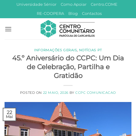
Skip
Universidade Sénior
Como Apoiar
Centro.COME
to
RE-COOPERA
Blog
Contactos
content
INFORMAÇÕES GERAIS
,
NOTÍCIAS PT
45.º Aniversário do CCPC: Um Dia
de Celebração, Partilha e
Gratidão
POSTED ON
22 MAIO, 2026
BY
CCPC COMUNICACAO
22
Mai