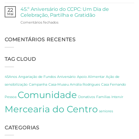
Do
Lisboa
Fado
45.º Aniversário do CCPC: Um Dia de
22
à
Mai
Celebração, Partilha e Gratidão
Poesia:
em
Comentários fechados
Um
45.º
Dia
Aniversário
de
do
COMENTÁRIOS RECENTES
Descoberta
CCPC:
sobre
Um
os
Dia
Segredos
TAG CLOUD
de
de
Celebração,
Amália
Partilha
e
e
Fernando
45Anos
Angariação de Fundos
Aniversário
Apoio Alimentar
Ação de
Gratidão
Pessoa
sensibilização
Campanha
Casa-Museu Amália Rodrigues
Casa Fernando
em
Comunidade
Lisboa
Pessoa
Donativos
Famílias
Intervir
Mercearia do Centro
seniores
CATEGORIAS