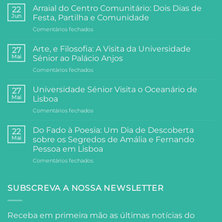
Arraial do Centro Comunitário: Dois Dias de
22
Jun
Festa, Partilha e Comunidade
em
Comentários fechados
Arraial
do
Arte, e Filosofia: A Visita da Universidade
27
Centro
Mai
Sénior ao Palácio Anjos
Comunitário:
em
Comentários fechados
Dois
Arte,
Dias
e
de
Universidade Sénior Visita o Oceanário de
27
Filosofia:
Festa,
Mai
Lisboa
A
Partilha
em
Comentários fechados
Visita
e
Universidade
da
Comunidade
Sénior
Universidade
Do Fado à Poesia: Um Dia de Descoberta
22
Visita
Sénior
Mai
sobre os Segredos de Amália e Fernando
o
ao
Pessoa em Lisboa
Oceanário
Palácio
em
Comentários fechados
de
Anjos
Do
Lisboa
Fado
à
SUBSCREVA A NOSSA NEWSLETTER
Poesia:
Um
Dia
Receba em primeira mão as últimas notícias do
de