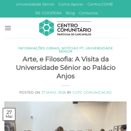
Skip
Universidade Sénior
Como Apoiar
Centro.COME
to
RE-COOPERA
Blog
Contactos
content
INFORMAÇÕES GERAIS
,
NOTÍCIAS PT
,
UNIVERSIDADE
SÉNIOR
Arte, e Filosofia: A Visita da
Universidade Sénior ao Palácio
Anjos
POSTED ON
27 MAIO, 2026
BY
CCPC COMUNICACAO
27
Mai