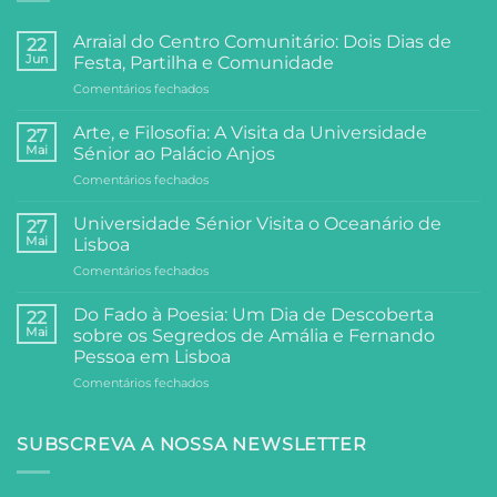
Arraial do Centro Comunitário: Dois Dias de
22
Jun
Festa, Partilha e Comunidade
em
Comentários fechados
Arraial
do
Arte, e Filosofia: A Visita da Universidade
27
Centro
Mai
Sénior ao Palácio Anjos
Comunitário:
em
Comentários fechados
Dois
Arte,
Dias
e
de
Universidade Sénior Visita o Oceanário de
27
Filosofia:
Festa,
Mai
Lisboa
A
Partilha
em
Comentários fechados
Visita
e
Universidade
da
Comunidade
Sénior
Universidade
Do Fado à Poesia: Um Dia de Descoberta
22
Visita
Sénior
Mai
sobre os Segredos de Amália e Fernando
o
ao
Pessoa em Lisboa
Oceanário
Palácio
em
Comentários fechados
de
Anjos
Do
Lisboa
Fado
à
SUBSCREVA A NOSSA NEWSLETTER
Poesia:
Um
Dia