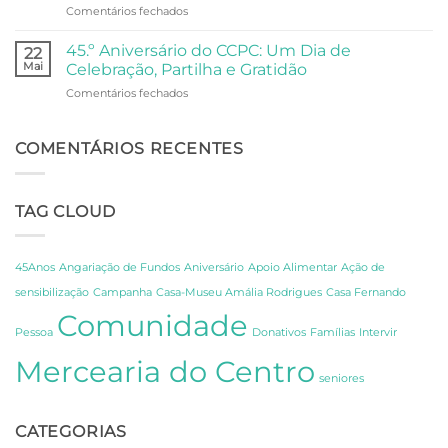
em
Comentários fechados
de
Anjos
Do
Lisboa
Fado
45.º Aniversário do CCPC: Um Dia de
22
à
Mai
Celebração, Partilha e Gratidão
Poesia:
em
Comentários fechados
Um
45.º
Dia
Aniversário
de
do
COMENTÁRIOS RECENTES
Descoberta
CCPC:
sobre
Um
os
Dia
Segredos
TAG CLOUD
de
de
Celebração,
Amália
Partilha
e
e
Fernando
45Anos
Angariação de Fundos
Aniversário
Apoio Alimentar
Ação de
Gratidão
Pessoa
sensibilização
Campanha
Casa-Museu Amália Rodrigues
Casa Fernando
em
Comunidade
Lisboa
Pessoa
Donativos
Famílias
Intervir
Mercearia do Centro
seniores
CATEGORIAS