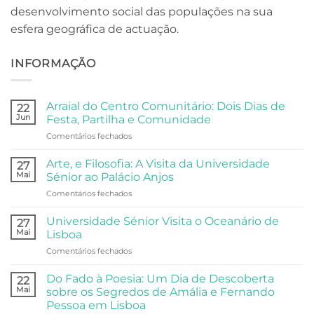
desenvolvimento social das populações na sua
esfera geográfica de actuação.
INFORMAÇÃO
Arraial do Centro Comunitário: Dois Dias de
22
Jun
Festa, Partilha e Comunidade
em
Comentários fechados
Arraial
do
Arte, e Filosofia: A Visita da Universidade
27
Centro
Mai
Sénior ao Palácio Anjos
Comunitário:
em
Comentários fechados
Dois
Arte,
Dias
e
de
Universidade Sénior Visita o Oceanário de
27
Filosofia:
Festa,
Mai
Lisboa
A
Partilha
em
Comentários fechados
Visita
e
Universidade
da
Comunidade
Sénior
Universidade
Do Fado à Poesia: Um Dia de Descoberta
22
Visita
Sénior
Mai
sobre os Segredos de Amália e Fernando
o
ao
Pessoa em Lisboa
Oceanário
Palácio