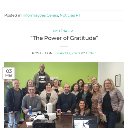
Posted in
Informações Gerais
,
Notícias PT
NOTÍCIAS PT
“The Power of Gratitude”
POSTED ON
3 MARÇO, 2020
BY
CCPC
03
Mar