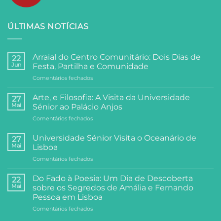
ÚLTIMAS NOTÍCIAS
Arraial do Centro Comunitário: Dois Dias de
22
Jun
Festa, Partilha e Comunidade
em
Comentários fechados
Arraial
do
Arte, e Filosofia: A Visita da Universidade
27
Centro
Mai
Sénior ao Palácio Anjos
Comunitário:
em
Comentários fechados
Dois
Arte,
Dias
e
de
Universidade Sénior Visita o Oceanário de
27
Filosofia:
Festa,
Mai
Lisboa
A
Partilha
em
Comentários fechados
Visita
e
Universidade
da
Comunidade
Sénior
Universidade
Do Fado à Poesia: Um Dia de Descoberta
22
Visita
Sénior
Mai
sobre os Segredos de Amália e Fernando
o
ao
Pessoa em Lisboa
Oceanário
Palácio
em
Comentários fechados
de
Anjos
Do
Lisboa