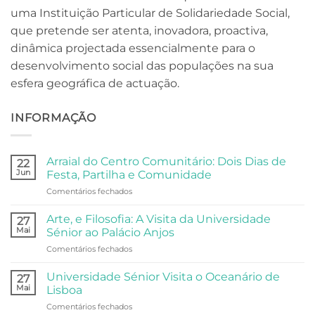
uma Instituição Particular de Solidariedade Social,
que pretende ser atenta, inovadora, proactiva,
dinâmica projectada essencialmente para o
desenvolvimento social das populações na sua
esfera geográfica de actuação.
INFORMAÇÃO
Arraial do Centro Comunitário: Dois Dias de
22
Jun
Festa, Partilha e Comunidade
em
Comentários fechados
Arraial
do
Arte, e Filosofia: A Visita da Universidade
27
Centro
Mai
Sénior ao Palácio Anjos
Comunitário:
em
Comentários fechados
Dois
Arte,
Dias
e
de
Universidade Sénior Visita o Oceanário de
27
Filosofia:
Festa,
Mai
Lisboa
A
Partilha
em
Comentários fechados
Visita
e