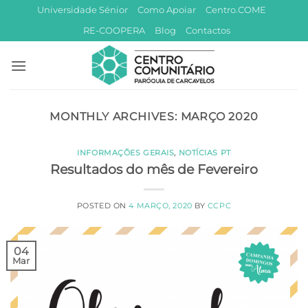
Skip
Universidade Sénior
Como Apoiar
Centro.COME
to
RE-COOPERA
Blog
Contactos
content
MONTHLY ARCHIVES:
MARÇO 2020
INFORMAÇÕES GERAIS
,
NOTÍCIAS PT
Resultados do mês de Fevereiro
POSTED ON
4 MARÇO, 2020
BY
CCPC
04
Mar