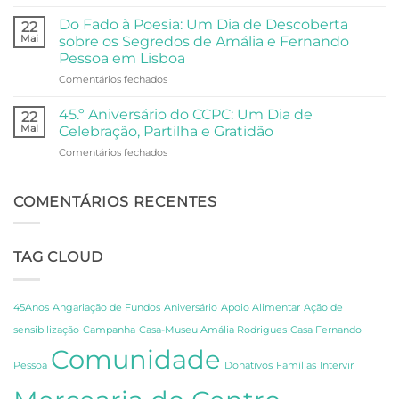
Universidade
da
Comunidade
Sénior
Universidade
Do Fado à Poesia: Um Dia de Descoberta
22
Visita
Sénior
Mai
sobre os Segredos de Amália e Fernando
o
ao
Pessoa em Lisboa
Oceanário
Palácio
em
Comentários fechados
de
Anjos
Do
Lisboa
Fado
45.º Aniversário do CCPC: Um Dia de
22
à
Mai
Celebração, Partilha e Gratidão
Poesia:
em
Comentários fechados
Um
45.º
Dia
Aniversário
de
do
COMENTÁRIOS RECENTES
Descoberta
CCPC:
sobre
Um
os
Dia
Segredos
TAG CLOUD
de
de
Celebração,
Amália
Partilha
e
e
Fernando
45Anos
Angariação de Fundos
Aniversário
Apoio Alimentar
Ação de
Gratidão
Pessoa
sensibilização
Campanha
Casa-Museu Amália Rodrigues
Casa Fernando
em
Comunidade
Lisboa
Pessoa
Donativos
Famílias
Intervir