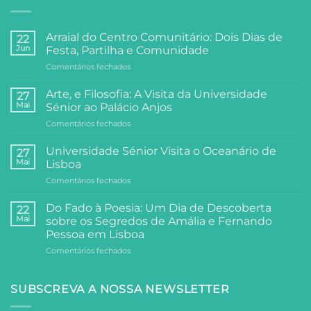
Arraial do Centro Comunitário: Dois Dias de
22
Jun
Festa, Partilha e Comunidade
em
Comentários fechados
Arraial
do
Arte, e Filosofia: A Visita da Universidade
27
Centro
Mai
Sénior ao Palácio Anjos
Comunitário:
em
Comentários fechados
Dois
Arte,
Dias
e
de
Universidade Sénior Visita o Oceanário de
27
Filosofia:
Festa,
Mai
Lisboa
A
Partilha
em
Comentários fechados
Visita
e
Universidade
da
Comunidade
Sénior
Universidade
Do Fado à Poesia: Um Dia de Descoberta
22
Visita
Sénior
Mai
sobre os Segredos de Amália e Fernando
o
ao
Pessoa em Lisboa
Oceanário
Palácio
em
Comentários fechados
de
Anjos
Do
Lisboa
Fado
à
SUBSCREVA A NOSSA NEWSLETTER
Poesia:
Um