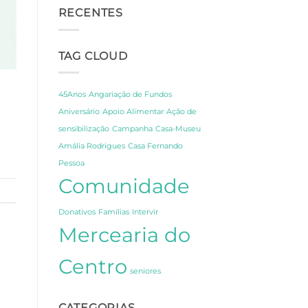
Segredos
CCPC:
RECENTES
de
Um
Amália
Dia
e
de
Fernando
Celebração,
TAG CLOUD
Pessoa
Partilha
em
e
Lisboa
Gratidão
45Anos
Angariação de Fundos
Aniversário
Apoio Alimentar
Ação de
sensibilização
Campanha
Casa-Museu
Amália Rodrigues
Casa Fernando
Pessoa
Comunidade
Donativos
Famílias
Intervir
Mercearia do
Centro
seniores
CATEGORIAS