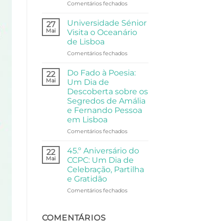
de
em
Comentários fechados
Festa,
Arte,
Partilha
e
Universidade Sénior
27
e
Filosofia:
Mai
Visita o Oceanário
Comunidade
A
de Lisboa
Visita
em
Comentários fechados
da
Universidade
Universidade
Sénior
Sénior
Do Fado à Poesia:
22
Visita
ao
Mai
Um Dia de
o
Palácio
Descoberta sobre os
Oceanário
Anjos
Segredos de Amália
de
e Fernando Pessoa
Lisboa
em Lisboa
em
Comentários fechados
Do
Fado
45.º Aniversário do
22
à
Mai
CCPC: Um Dia de
Poesia:
Celebração, Partilha
Um
e Gratidão
Dia
de
em
Comentários fechados
Descoberta
45.º
sobre
Aniversário
os
do
COMENTÁRIOS