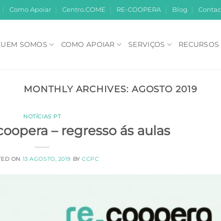
Como Apoiar
Centro.COME
RE-COOPERA
Blog
Contac
UEM SOMOS
COMO APOIAR
SERVIÇOS
RECURSOS
MONTHLY ARCHIVES:
AGOSTO 2019
NOTÍCIAS PT
oopera – regresso ás aulas
TED ON
13 AGOSTO, 2019
BY
CCPC