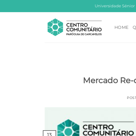
Skip
Universidade Sénior
to
content
HOME
Q
Mercado Re-c
POS
13