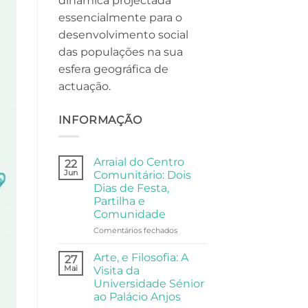
dinâmica projectada
essencialmente para o
desenvolvimento social
das populações na sua
esfera geográfica de
actuação.
INFORMAÇÃO
Arraial do Centro
22
Jun
Comunitário: Dois
Dias de Festa,
Partilha e
Comunidade
em
Comentários fechados
Arraial
do
Arte, e Filosofia: A
27
Centro
Mai
Visita da
Comunitário:
Universidade Sénior
Dois
ao Palácio Anjos
Dias