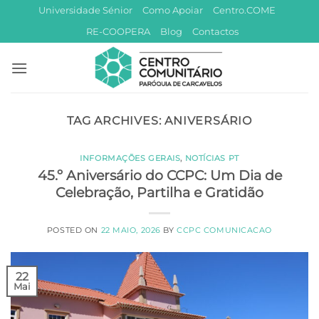
Skip
Universidade Sénior
Como Apoiar
Centro.COME
to
RE-COOPERA
Blog
Contactos
content
TAG ARCHIVES:
ANIVERSÁRIO
INFORMAÇÕES GERAIS
,
NOTÍCIAS PT
45.º Aniversário do CCPC: Um Dia de
Celebração, Partilha e Gratidão
POSTED ON
22 MAIO, 2026
BY
CCPC COMUNICACAO
22
Mai