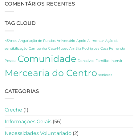
do
COMENTÁRIOS RECENTES
Descoberta
CCPC:
sobre
Um
os
Dia
Segredos
TAG CLOUD
de
de
Celebração,
Amália
Partilha
e
e
Fernando
45Anos
Angariação de Fundos
Aniversário
Apoio Alimentar
Ação de
Gratidão
Pessoa
sensibilização
Campanha
Casa-Museu Amália Rodrigues
Casa Fernando
em
Comunidade
Lisboa
Pessoa
Donativos
Famílias
Intervir
Mercearia do Centro
seniores
CATEGORIAS
Creche
(1)
Informações Gerais
(56)
Necessidades Voluntariado
(2)