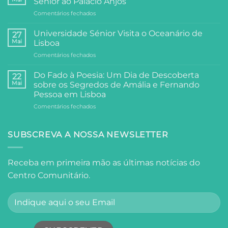
Sénior ao Palácio Anjos
Comunitário:
em
Comentários fechados
Dois
Arte,
Dias
e
de
Universidade Sénior Visita o Oceanário de
27
Filosofia:
Festa,
Mai
Lisboa
A
Partilha
em
Comentários fechados
Visita
e
Universidade
da
Comunidade
Sénior
Universidade
Do Fado à Poesia: Um Dia de Descoberta
22
Visita
Sénior
Mai
sobre os Segredos de Amália e Fernando
o
ao
Pessoa em Lisboa
Oceanário
Palácio
em
Comentários fechados
de
Anjos
Do
Lisboa
Fado
à
SUBSCREVA A NOSSA NEWSLETTER
Poesia:
Um
Dia
Receba em primeira mão as últimas notícias do
de
Centro Comunitário.
Descoberta
sobre
os
Segredos
de
Amália
e