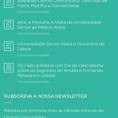
Arraial do Centro Comunitário: Dois Dias de
22
Jun
Festa, Partilha e Comunidade
em
Comentários fechados
Arraial
do
Arte, e Filosofia: A Visita da Universidade
27
Centro
Mai
Sénior ao Palácio Anjos
Comunitário:
em
Comentários fechados
Dois
Arte,
Dias
e
de
Universidade Sénior Visita o Oceanário de
27
Filosofia:
Festa,
Mai
Lisboa
A
Partilha
em
Comentários fechados
Visita
e
Universidade
da
Comunidade
Sénior
Universidade
Do Fado à Poesia: Um Dia de Descoberta
22
Visita
Sénior
Mai
sobre os Segredos de Amália e Fernando
o
ao
Pessoa em Lisboa
Oceanário
Palácio
em
Comentários fechados
de
Anjos
Do
Lisboa
Fado
à
SUBSCREVA A NOSSA NEWSLETTER
Poesia:
Um
Dia
Receba em primeira mão as últimas notícias do
de
Centro Comunitário.
Descoberta