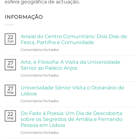
esfera geográfica de actuação.
INFORMAÇÃO
Arraial do Centro Comunitário: Dois Dias de
22
Jun
Festa, Partilha e Comunidade
em
Comentários fechados
Arraial
do
Arte, e Filosofia: A Visita da Universidade
27
Centro
Mai
Sénior ao Palácio Anjos
Comunitário:
em
Comentários fechados
Dois
Arte,
Dias
e
de
Universidade Sénior Visita o Oceanário de
27
Filosofia:
Festa,
Mai
Lisboa
A
Partilha
em
Comentários fechados
Visita
e
Universidade
da
Comunidade
Sénior
Universidade
Do Fado à Poesia: Um Dia de Descoberta
22
Visita
Sénior
Mai
sobre os Segredos de Amália e Fernando
o
ao
Pessoa em Lisboa
Oceanário
Palácio
em
Comentários fechados
de
Anjos
Do
Lisboa