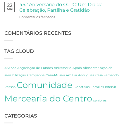
Fado
45.º Aniversário do CCPC: Um Dia de
22
à
Mai
Celebração, Partilha e Gratidão
Poesia:
em
Comentários fechados
Um
45.º
Dia
Aniversário
de
do
COMENTÁRIOS RECENTES
Descoberta
CCPC:
sobre
Um
os
Dia
Segredos
TAG CLOUD
de
de
Celebração,
Amália
Partilha
e
e
Fernando
45Anos
Angariação de Fundos
Aniversário
Apoio Alimentar
Ação de
Gratidão
Pessoa
sensibilização
Campanha
Casa-Museu Amália Rodrigues
Casa Fernando
em
Comunidade
Lisboa
Pessoa
Donativos
Famílias
Intervir
Mercearia do Centro
seniores
CATEGORIAS