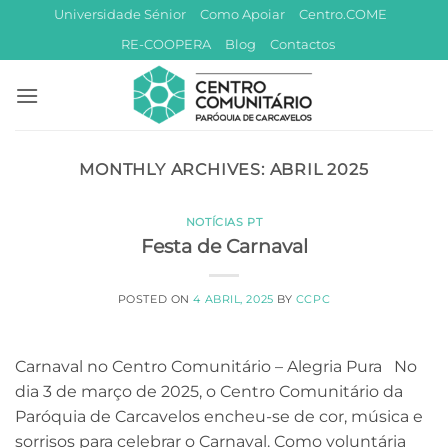
Skip
Universidade Sénior
Como Apoiar
Centro.COME
to
RE-COOPERA
Blog
Contactos
content
MONTHLY ARCHIVES:
ABRIL 2025
NOTÍCIAS PT
Festa de Carnaval
POSTED ON
4 ABRIL, 2025
BY
CCPC
Carnaval no Centro Comunitário – Alegria Pura No
dia 3 de março de 2025, o Centro Comunitário da
Paróquia de Carcavelos encheu-se de cor, música e
sorrisos para celebrar o Carnaval. Como voluntária