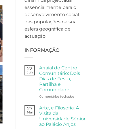
dinâmica projectada
essencialmente para o
desenvolvimento social
das populações na sua
esfera geográfica de
actuação.
INFORMAÇÃO
Arraial do Centro
22
Jun
Comunitário: Dois
Dias de Festa,
Partilha e
Comunidade
em
Comentários fechados
Arraial
do
Arte, e Filosofia: A
27
Centro
Mai
Visita da
Comunitário:
Universidade Sénior
Dois
ao Palácio Anjos
Dias