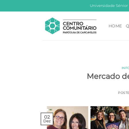
Skip
Universidade Sénior
to
content
HOME
Q
INF
Mercado de
POST
02
Dez