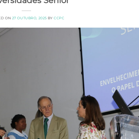
versidades Sénior
ED ON
27 OUTUBRO, 2025
BY
CCPC