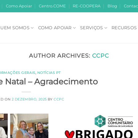
Como Apoiar
Centro.COME
RE-COOPERA
Blog
Contac
UEM SOMOS
COMO APOIAR
SERVIÇOS
RECURSOS
AUTHOR ARCHIVES:
CCPC
ORMAÇÕES GERAIS
,
NOTÍCIAS PT
 Natal – Agradecimento
ED ON
2 DEZEMBRO, 2025
BY
CCPC