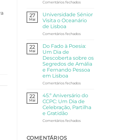
de
em
Comentários fechados
Festa,
Arte,
va
Partilha
e
Universidade Sénior
27
e
Filosofia:
Mai
Visita o Oceanário
Comunidade
A
de Lisboa
Visita
em
Comentários fechados
da
Universidade
Universidade
Sénior
Sénior
Do Fado à Poesia:
22
Visita
ao
Mai
Um Dia de
o
Palácio
Descoberta sobre os
Oceanário
Anjos
Segredos de Amália
de
e Fernando Pessoa
Lisboa
em Lisboa
em
Comentários fechados
Do
Fado
45.º Aniversário do
22
à
Mai
CCPC: Um Dia de
Poesia:
Celebração, Partilha
Um
e Gratidão
Dia
de
em
Comentários fechados
Descoberta
45.º
sobre
Aniversário
os
do
COMENTÁRIOS