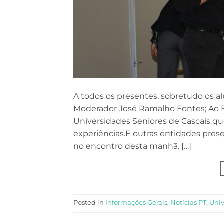
A todos os presentes, sobretudo os al
Moderador José Ramalho Fontes; Ao E
Universidades Seniores de Cascais que
experiências.E outras entidades pres
no encontro desta manhã. […]
Posted in
Informações Gerais
,
Notícias PT
,
Univ