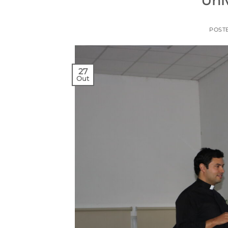
Uni
POST
27
Out