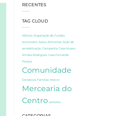
Segredos
CCPC:
RECENTES
de
Um
Amália
Dia
e
de
Fernando
Celebração,
TAG CLOUD
Pessoa
Partilha
em
e
Lisboa
Gratidão
45Anos
Angariação de Fundos
Aniversário
Apoio Alimentar
Ação de
sensibilização
Campanha
Casa-Museu
Amália Rodrigues
Casa Fernando
Pessoa
Comunidade
Donativos
Famílias
Intervir
Mercearia do
Centro
seniores
CATEGORIAS