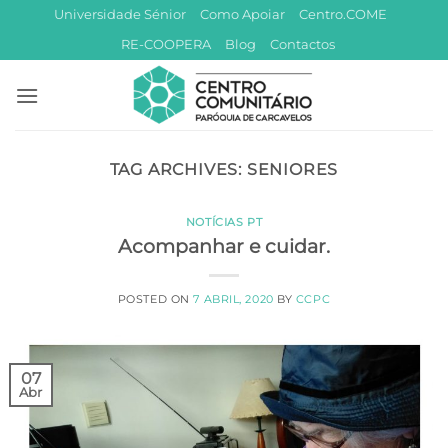
Skip
Universidade Sénior
Como Apoiar
Centro.COME
to
RE-COOPERA
Blog
Contactos
content
TAG ARCHIVES:
SENIORES
NOTÍCIAS PT
Acompanhar e cuidar.
POSTED ON
7 ABRIL, 2020
BY
CCPC
07
Abr