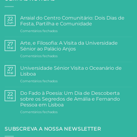
Arraial do Centro Comunitário: Dois Dias de
22
Jun
Festa, Partilha e Comunidade
em
Comentários fechados
Arraial
do
Arte, e Filosofia: A Visita da Universidade
27
Centro
Mai
Sénior ao Palácio Anjos
Comunitário:
em
Comentários fechados
Dois
Arte,
Dias
e
de
Universidade Sénior Visita o Oceanário de
27
Filosofia:
Festa,
Mai
Lisboa
A
Partilha
em
Comentários fechados
Visita
e
Universidade
da
Comunidade
Sénior
Universidade
Do Fado à Poesia: Um Dia de Descoberta
22
Visita
Sénior
Mai
sobre os Segredos de Amália e Fernando
o
ao
Pessoa em Lisboa
Oceanário
Palácio
em
Comentários fechados
de
Anjos
Do
Lisboa
Fado
à
SUBSCREVA A NOSSA NEWSLETTER
Poesia: