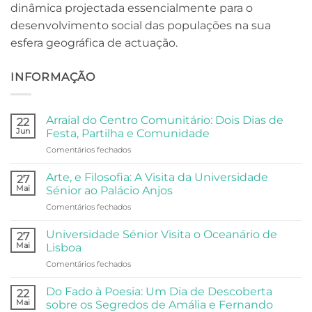
dinâmica projectada essencialmente para o
desenvolvimento social das populações na sua
esfera geográfica de actuação.
INFORMAÇÃO
Arraial do Centro Comunitário: Dois Dias de
22
Jun
Festa, Partilha e Comunidade
em
Comentários fechados
Arraial
do
Arte, e Filosofia: A Visita da Universidade
27
Centro
Mai
Sénior ao Palácio Anjos
Comunitário:
em
Comentários fechados
Dois
Arte,
Dias
e
de
Universidade Sénior Visita o Oceanário de
27
Filosofia:
Festa,
Mai
Lisboa
A
Partilha
em
Comentários fechados
Visita
e
Universidade
da
Comunidade
Sénior
Universidade
Do Fado à Poesia: Um Dia de Descoberta
22
Visita
Sénior
Mai
sobre os Segredos de Amália e Fernando
o