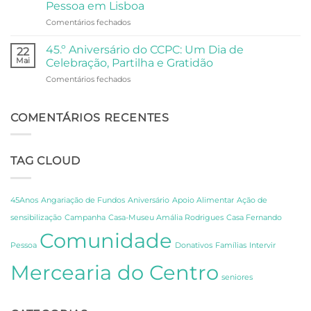
ao
Pessoa em Lisboa
Oceanário
Palácio
em
Comentários fechados
de
Anjos
Do
Lisboa
Fado
45.º Aniversário do CCPC: Um Dia de
22
à
Mai
Celebração, Partilha e Gratidão
Poesia:
em
Comentários fechados
Um
45.º
Dia
Aniversário
de
do
COMENTÁRIOS RECENTES
Descoberta
CCPC:
sobre
Um
os
Dia
Segredos
TAG CLOUD
de
de
Celebração,
Amália
Partilha
e
e
Fernando
45Anos
Angariação de Fundos
Aniversário
Apoio Alimentar
Ação de
Gratidão
Pessoa
sensibilização
Campanha
Casa-Museu Amália Rodrigues
Casa Fernando
em
Comunidade
Lisboa
Pessoa
Donativos
Famílias
Intervir
Mercearia do Centro
seniores