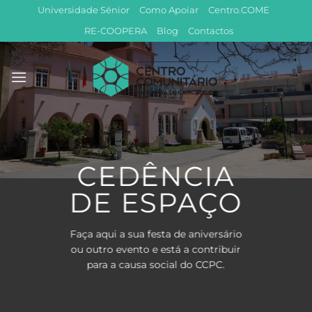
Skip
Universidade Sénior
Como Apoiar
Centro.COME
to
RE-COOPERA
Blog
Contactos
content
CEDÊNCIA
DE ESPAÇO
Faça aqui a sua festa de aniversário
ou outro evento e está a contribuir
para a causa social do CCPC.