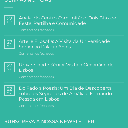
ÚLTIMAS NOTÍCIAS
Arraial do Centro Comunitário: Dois Dias de
22
Jun
Festa, Partilha e Comunidade
em
Comentários fechados
Arraial
do
Arte, e Filosofia: A Visita da Universidade
27
Centro
Mai
Sénior ao Palácio Anjos
Comunitário:
em
Comentários fechados
Dois
Arte,
Dias
e
de
Universidade Sénior Visita o Oceanário de
27
Filosofia:
Festa,
Mai
Lisboa
A
Partilha
em
Comentários fechados
Visita
e
Universidade
da
Comunidade
Sénior
Universidade
Do Fado à Poesia: Um Dia de Descoberta
22
Visita
Sénior
Mai
sobre os Segredos de Amália e Fernando
o
ao
Pessoa em Lisboa
Oceanário
Palácio
em
Comentários fechados
de
Anjos
Do
Lisboa
Fado
à
SUBSCREVA A NOSSA NEWSLETTER
Poesia: