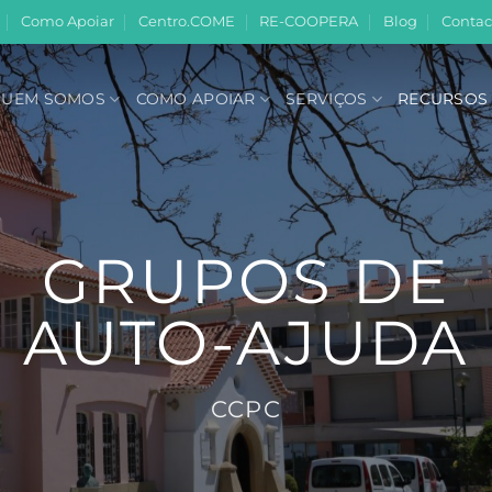
Como Apoiar
Centro.COME
RE-COOPERA
Blog
Contac
UEM SOMOS
COMO APOIAR
SERVIÇOS
RECURSOS
GRUPOS DE
AUTO-AJUDA
CCPC