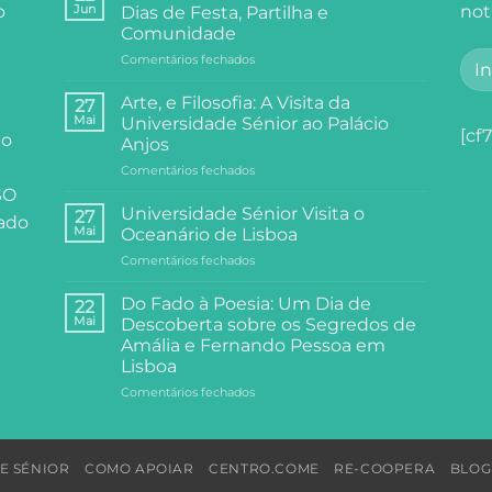
o
Jun
not
Dias de Festa, Partilha e
Comunidade
em
Comentários fechados
Arraial
do
Arte, e Filosofia: A Visita da
27
Centro
Mai
Universidade Sénior ao Palácio
Comunitário:
[cf7
 o
Anjos
Dois
em
Comentários fechados
Dias
Arte,
de
SO
e
Festa,
Universidade Sénior Visita o
27
cado
Filosofia:
Partilha
Mai
Oceanário de Lisboa
A
e
em
Comentários fechados
Visita
Comunidade
Universidade
da
Sénior
Universidade
Do Fado à Poesia: Um Dia de
22
Visita
Sénior
Mai
Descoberta sobre os Segredos de
o
ao
Amália e Fernando Pessoa em
Oceanário
Palácio
Lisboa
de
Anjos
Lisboa
em
Comentários fechados
Do
Fado
à
Poesia:
E SÉNIOR
COMO APOIAR
CENTRO.COME
RE-COOPERA
BLOG
Um