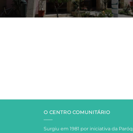
O CENTRO COMUNITÁRIO
Surgiu em 1981 por iniciativa da Paróq