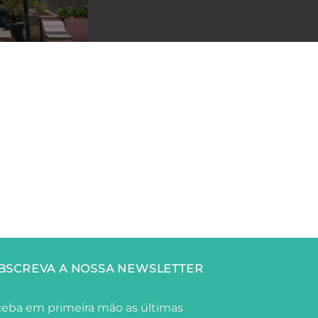
BSCREVA A NOSSA NEWSLETTER
eba em primeira mão as últimas