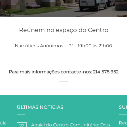
Reúnem no espaço do Centro
Narcóticos Anónimos – 3ª – 19h00 às 21h00
Para mais informações contacte-nos: 214 578 952
ÚLTIMAS NOTÍCIAS
SU
uia
Rec
Arraial do Centro Comunitário: Dois
22