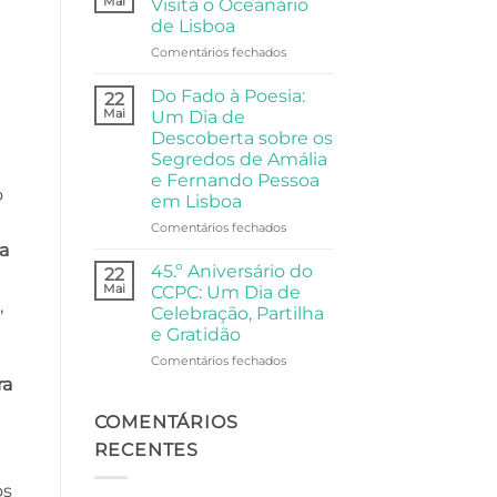
Mai
Visita o Oceanário
Comunidade
A
de Lisboa
Visita
em
Comentários fechados
da
Universidade
Universidade
Sénior
Sénior
Do Fado à Poesia:
22
Visita
ao
Mai
Um Dia de
o
Palácio
Descoberta sobre os
Oceanário
Anjos
Segredos de Amália
de
e Fernando Pessoa
Lisboa
o
em Lisboa
em
Comentários fechados
Do
a
Fado
45.º Aniversário do
22
à
Mai
CCPC: Um Dia de
Poesia:
,
Celebração, Partilha
Um
e Gratidão
Dia
de
em
Comentários fechados
Descoberta
45.º
ra
sobre
Aniversário
os
do
COMENTÁRIOS
Segredos
CCPC:
RECENTES
de
Um
Amália
Dia
os
e
de