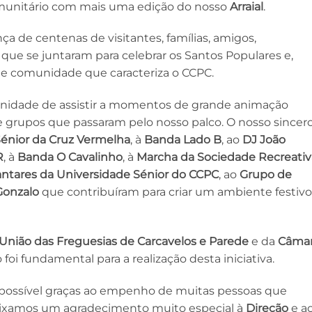
 comunitário com mais uma edição do nosso
Arraial
.
a de centenas de visitantes, famílias, amigos,
s que se juntaram para celebrar os Santos Populares e,
 de comunidade que caracteriza o CCPC.
unidade de assistir a momentos de grande animação
 e grupos que passaram pelo nosso palco. O nosso sincer
énior da Cruz Vermelha
, à
Banda Lado B
, ao
DJ João
R
, à
Banda O Cavalinho
, à
Marcha da Sociedade Recreativ
ntares da Universidade Sénior do CCPC
, ao
Grupo de
Gonzalo
que contribuíram para criar um ambiente festivo
União das Freguesias de Carcavelos e Parede
e da
Câma
o foi fundamental para a realização desta iniciativa.
possível graças ao empenho de muitas pessoas que
 deixamos um agradecimento muito especial à
Direção
e a