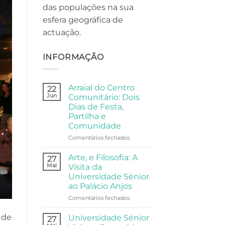
das populações na sua
esfera geográfica de
actuação.
INFORMAÇÃO
Arraial do Centro
22
Jun
Comunitário: Dois
Dias de Festa,
Partilha e
Comunidade
em
Comentários fechados
Arraial
do
Arte, e Filosofia: A
27
Centro
Mai
Visita da
Comunitário:
Universidade Sénior
Dois
ao Palácio Anjos
Dias
de
em
Comentários fechados
Festa,
Arte,
Partilha
e
 de
Universidade Sénior
27
e
Filosofia: