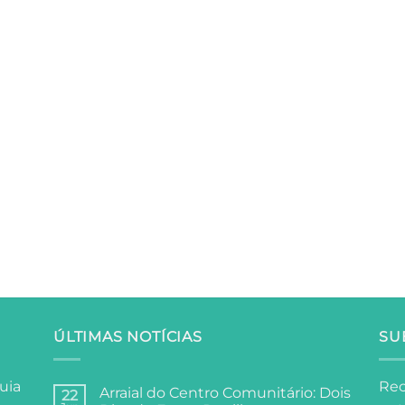
ÚLTIMAS NOTÍCIAS
SU
uia
Rec
Arraial do Centro Comunitário: Dois
22