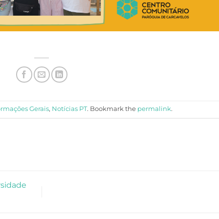
ormações Gerais
,
Notícias PT
. Bookmark the
permalink
.
ersidade