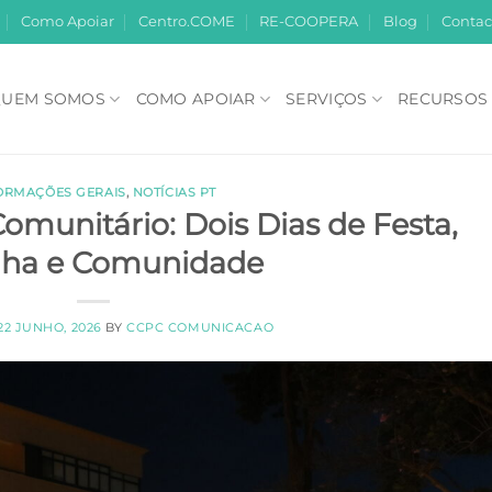
Como Apoiar
Centro.COME
RE-COOPERA
Blog
Contac
UEM SOMOS
COMO APOIAR
SERVIÇOS
RECURSOS
ORMAÇÕES GERAIS
,
NOTÍCIAS PT
Comunitário: Dois Dias de Festa,
ilha e Comunidade
22 JUNHO, 2026
BY
CCPC COMUNICACAO