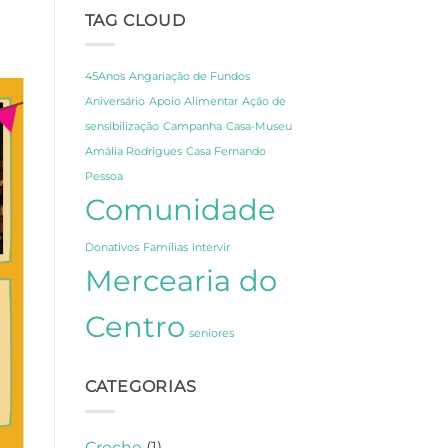
Fernando
Celebração,
TAG CLOUD
Pessoa
Partilha
em
e
Lisboa
Gratidão
45Anos
Angariação de Fundos
Aniversário
Apoio Alimentar
Ação de
sensibilização
Campanha
Casa-Museu
Amália Rodrigues
Casa Fernando
Pessoa
Comunidade
Donativos
Famílias
Intervir
Mercearia do
Centro
seniores
CATEGORIAS
Creche
(1)