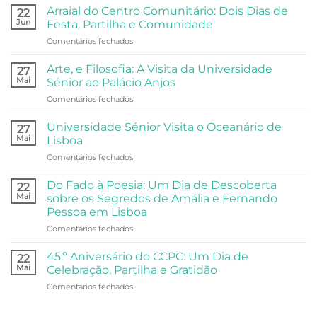
Arraial do Centro Comunitário: Dois Dias de
22
Jun
Festa, Partilha e Comunidade
em
Comentários fechados
Arraial
do
Arte, e Filosofia: A Visita da Universidade
27
Centro
Mai
Sénior ao Palácio Anjos
Comunitário:
em
Comentários fechados
Dois
Arte,
Dias
e
de
Universidade Sénior Visita o Oceanário de
27
Filosofia:
Festa,
Mai
Lisboa
A
Partilha
em
Comentários fechados
Visita
e
Universidade
da
Comunidade
Sénior
Universidade
Do Fado à Poesia: Um Dia de Descoberta
22
Visita
Sénior
Mai
sobre os Segredos de Amália e Fernando
o
ao
Pessoa em Lisboa
Oceanário
Palácio
em
Comentários fechados
de
Anjos
Do
Lisboa
Fado
45.º Aniversário do CCPC: Um Dia de
22
à
Mai
Celebração, Partilha e Gratidão
Poesia:
em
Comentários fechados
Um
45.º
Dia
Aniversário
de