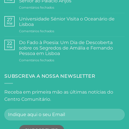
Sénior ao Palácio Anjos
Comunitário:
em
Comentários fechados
Dois
Arte,
Dias
e
de
Universidade Sénior Visita o Oceanário de
27
Filosofia:
Festa,
Mai
Lisboa
A
Partilha
em
Comentários fechados
Visita
e
Universidade
da
Comunidade
Sénior
Universidade
Do Fado à Poesia: Um Dia de Descoberta
22
Visita
Sénior
Mai
sobre os Segredos de Amália e Fernando
o
ao
Pessoa em Lisboa
Oceanário
Palácio
em
Comentários fechados
de
Anjos
Do
Lisboa
Fado
à
SUBSCREVA A NOSSA NEWSLETTER
Poesia:
Um
Dia
Receba em primeira mão as últimas notícias do
de
Centro Comunitário.
Descoberta
sobre
os
Segredos
de
Amália
e