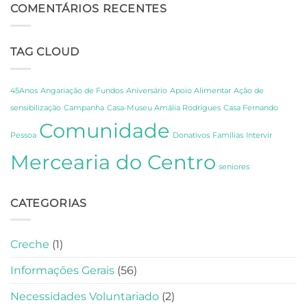
do
COMENTÁRIOS RECENTES
Descoberta
CCPC:
sobre
Um
os
Dia
Segredos
TAG CLOUD
de
de
Celebração,
Amália
Partilha
e
e
Fernando
45Anos
Angariação de Fundos
Aniversário
Apoio Alimentar
Ação de
Gratidão
Pessoa
sensibilização
Campanha
Casa-Museu Amália Rodrigues
Casa Fernando
em
Comunidade
Lisboa
Pessoa
Donativos
Famílias
Intervir
Mercearia do Centro
seniores
CATEGORIAS
Creche
(1)
Informações Gerais
(56)
Necessidades Voluntariado
(2)