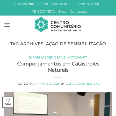
Skip
Universidade Sénior
Como Apoiar
Centro.COME
to
RE-COOPERA
Blog
Contactos
content
TAG ARCHIVES:
AÇÃO DE SENSIBILIZAÇÃO
INFORMAÇÕES GERAIS
,
NOTÍCIAS PT
Comportamentos em Catástrofes
Naturais
POSTED ON
17 MARÇO, 2026
BY
CCPC COMUNICACAO
17
Mar