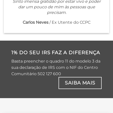
Sinto imensa gratidão por estar vivo e poder
dar um pouco de mim às pessoas que
precisam.
Carlos Neves
/
Ex Utente do CCPC
1% DO SEU IRS FAZ A DIFERENÇA
Basta preencher o quadro 11 do modelo 3 da
sua declaração de IRS com o NIF do Centro
Comunitário 502 127 600
SAIBA MAIS