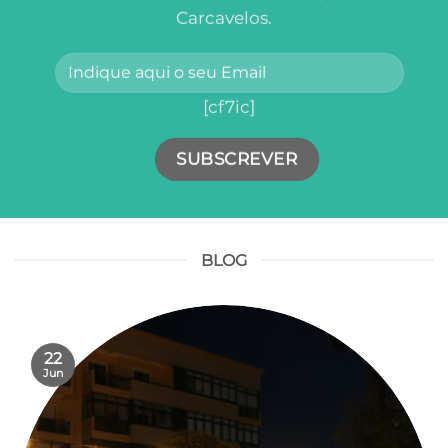
Carcavelos.
[cf7ic]
BLOG
22
Jun