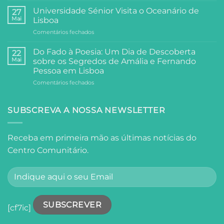
Dias
e
de
Universidade Sénior Visita o Oceanário de
27
Filosofia:
Festa,
Mai
Lisboa
A
Partilha
em
Comentários fechados
Visita
e
Universidade
da
Comunidade
Sénior
Universidade
Do Fado à Poesia: Um Dia de Descoberta
22
Visita
Sénior
Mai
sobre os Segredos de Amália e Fernando
o
ao
Pessoa em Lisboa
Oceanário
Palácio
em
Comentários fechados
de
Anjos
Do
Lisboa
Fado
à
SUBSCREVA A NOSSA NEWSLETTER
Poesia:
Um
Dia
Receba em primeira mão as últimas notícias do
de
Centro Comunitário.
Descoberta
sobre
os
Segredos
de
Amália
e
[cf7ic]
Fernando
Pessoa