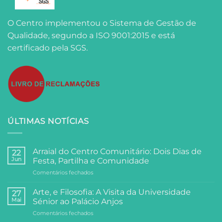
O Centro implementou o Sistema de Gestão de
Qualidade, segundo a ISO 9001:2015 e está
certificado pela SGS.
ÚLTIMAS NOTÍCIAS
Arraial do Centro Comunitário: Dois Dias de
22
Jun
Festa, Partilha e Comunidade
em
Comentários fechados
Arraial
do
Arte, e Filosofia: A Visita da Universidade
27
Centro
Mai
Sénior ao Palácio Anjos
Comunitário:
em
Comentários fechados
Dois
Arte,