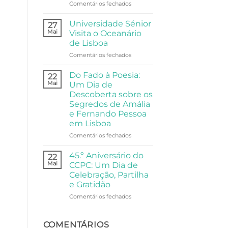
de
em
Comentários fechados
Festa,
Arte,
Partilha
e
Universidade Sénior
27
e
Filosofia:
Mai
Visita o Oceanário
Comunidade
A
de Lisboa
Visita
em
Comentários fechados
da
Universidade
Universidade
Sénior
Sénior
Do Fado à Poesia:
22
Visita
ao
Mai
Um Dia de
o
Palácio
Descoberta sobre os
Oceanário
Anjos
Segredos de Amália
de
e Fernando Pessoa
Lisboa
em Lisboa
em
Comentários fechados
Do
Fado
45.º Aniversário do
22
à
Mai
CCPC: Um Dia de
Poesia:
Celebração, Partilha
Um
e Gratidão
Dia
de
em
Comentários fechados
Descoberta
45.º
sobre
Aniversário
os
do
COMENTÁRIOS