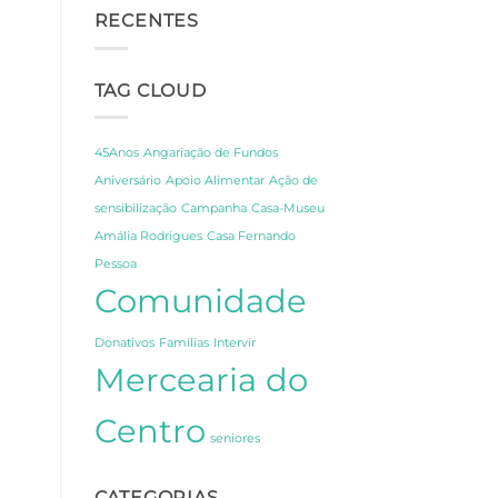
Segredos
CCPC:
RECENTES
de
Um
Amália
Dia
e
de
Fernando
Celebração,
TAG CLOUD
Pessoa
Partilha
em
e
Lisboa
Gratidão
45Anos
Angariação de Fundos
Aniversário
Apoio Alimentar
Ação de
sensibilização
Campanha
Casa-Museu
Amália Rodrigues
Casa Fernando
Pessoa
Comunidade
Donativos
Famílias
Intervir
Mercearia do
Centro
seniores
CATEGORIAS