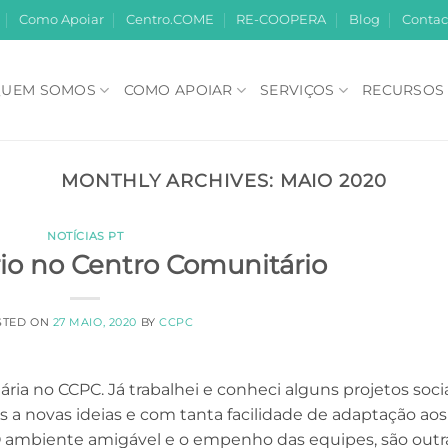
Como Apoiar
Centro.COME
RE-COOPERA
Blog
Contac
UEM SOMOS
COMO APOIAR
SERVIÇOS
RECURSOS
MONTHLY ARCHIVES:
MAIO 2020
NOTÍCIAS PT
rio no Centro Comunitário
STED ON
27 MAIO, 2020
BY
CCPC
ria no CCPC. Já trabalhei e conheci alguns projetos soci
 a novas ideias e com tanta facilidade de adaptação aos
 O ambiente amigável e o empenho das equipes, são outr