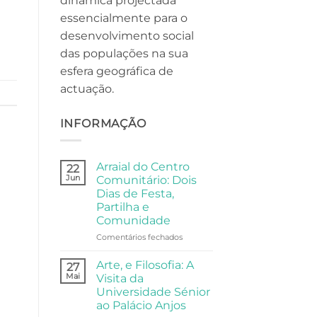
dinâmica projectada
essencialmente para o
desenvolvimento social
das populações na sua
esfera geográfica de
actuação.
INFORMAÇÃO
Arraial do Centro
22
Jun
Comunitário: Dois
Dias de Festa,
Partilha e
Comunidade
em
Comentários fechados
Arraial
do
Arte, e Filosofia: A
27
Centro
Mai
Visita da
Comunitário:
Universidade Sénior
Dois
ao Palácio Anjos
Dias