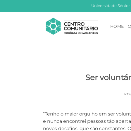
Skip
Universidade Sénior
to
content
HOME
Q
Ser voluntá
PO
“Tenho o maior orgulho em ser voluntá
e nunca encontrei pessoas tão abertas
novos desafios, que são constantes.