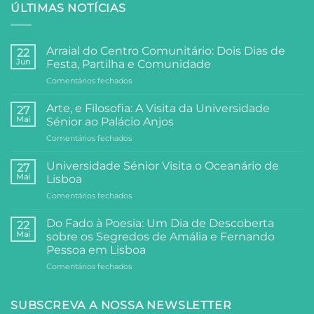
ÚLTIMAS NOTÍCIAS
Arraial do Centro Comunitário: Dois Dias de
22
Jun
Festa, Partilha e Comunidade
em
Comentários fechados
Arraial
do
Arte, e Filosofia: A Visita da Universidade
27
Centro
Mai
Sénior ao Palácio Anjos
Comunitário:
em
Comentários fechados
Dois
Arte,
Dias
e
de
Universidade Sénior Visita o Oceanário de
27
Filosofia:
Festa,
Mai
Lisboa
A
Partilha
em
Comentários fechados
Visita
e
Universidade
da
Comunidade
Sénior
Universidade
Do Fado à Poesia: Um Dia de Descoberta
22
Visita
Sénior
Mai
sobre os Segredos de Amália e Fernando
o
ao
Pessoa em Lisboa
Oceanário
Palácio
em
Comentários fechados
de
Anjos
Do
Lisboa
Fado
à
SUBSCREVA A NOSSA NEWSLETTER
Poesia: