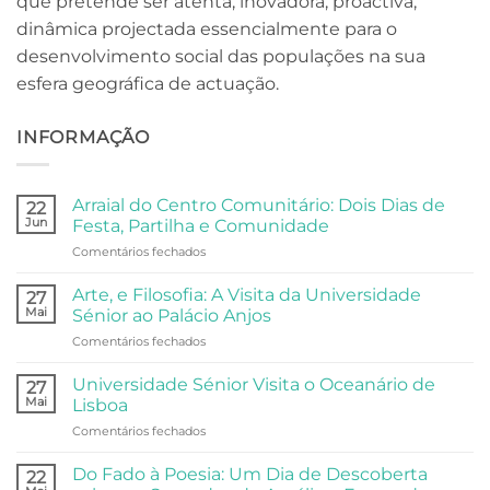
que pretende ser atenta, inovadora, proactiva,
dinâmica projectada essencialmente para o
desenvolvimento social das populações na sua
esfera geográfica de actuação.
INFORMAÇÃO
Arraial do Centro Comunitário: Dois Dias de
22
Jun
Festa, Partilha e Comunidade
em
Comentários fechados
Arraial
do
Arte, e Filosofia: A Visita da Universidade
27
Centro
Mai
Sénior ao Palácio Anjos
Comunitário:
em
Comentários fechados
Dois
Arte,
Dias
e
de
Universidade Sénior Visita o Oceanário de
27
Filosofia:
Festa,
Mai
Lisboa
A
Partilha
em
Comentários fechados
Visita
e
Universidade
da
Comunidade
Sénior
Universidade
Do Fado à Poesia: Um Dia de Descoberta
22
Visita
Sénior