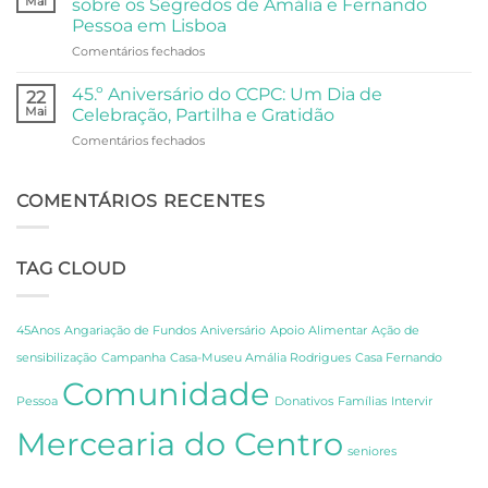
Mai
sobre os Segredos de Amália e Fernando
o
ao
Pessoa em Lisboa
Oceanário
Palácio
em
Comentários fechados
de
Anjos
Do
Lisboa
Fado
45.º Aniversário do CCPC: Um Dia de
22
à
Mai
Celebração, Partilha e Gratidão
Poesia:
em
Comentários fechados
Um
45.º
Dia
Aniversário
de
do
COMENTÁRIOS RECENTES
Descoberta
CCPC:
sobre
Um
os
Dia
Segredos
TAG CLOUD
de
de
Celebração,
Amália
Partilha
e
e
Fernando
45Anos
Angariação de Fundos
Aniversário
Apoio Alimentar
Ação de
Gratidão
Pessoa
sensibilização
Campanha
Casa-Museu Amália Rodrigues
Casa Fernando
em
Comunidade
Lisboa
Pessoa
Donativos
Famílias
Intervir
Mercearia do Centro
seniores