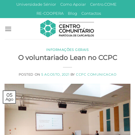
Skip
Universidade Sénior
Como Apoiar
Centro.COME
to
RE-COOPERA
Blog
Contactos
content
INFORMAÇÕES GERAIS
O voluntariado Lean no CCPC
POSTED ON
5 AGOSTO, 2021
BY
CCPC COMUNICACAO
05
Ago