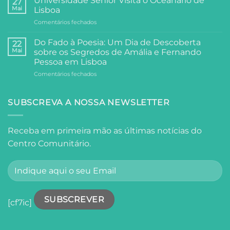
Universidade Sénior Visita o Oceanário de
27
Filosofia:
Festa,
Mai
Lisboa
A
Partilha
em
Comentários fechados
Visita
e
Universidade
da
Comunidade
Sénior
Universidade
Do Fado à Poesia: Um Dia de Descoberta
22
Visita
Sénior
Mai
sobre os Segredos de Amália e Fernando
o
ao
Pessoa em Lisboa
Oceanário
Palácio
em
Comentários fechados
de
Anjos
Do
Lisboa
Fado
à
SUBSCREVA A NOSSA NEWSLETTER
Poesia:
Um
Dia
Receba em primeira mão as últimas notícias do
de
Centro Comunitário.
Descoberta
sobre
os
Segredos
de
Amália
e
[cf7ic]
Fernando
Pessoa
em