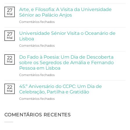
Arraial
do
Arte, e Filosofia: A Visita da Universidade
27
Centro
Mai
Sénior ao Palácio Anjos
Comunitário:
em
Comentários fechados
Dois
Arte,
Dias
e
de
Universidade Sénior Visita o Oceanário de
27
Filosofia:
Festa,
Mai
Lisboa
A
Partilha
em
Comentários fechados
Visita
e
Universidade
da
Comunidade
Sénior
Universidade
Do Fado à Poesia: Um Dia de Descoberta
22
Visita
Sénior
Mai
sobre os Segredos de Amália e Fernando
o
ao
Pessoa em Lisboa
Oceanário
Palácio
em
Comentários fechados
de
Anjos
Do
Lisboa
Fado
45.º Aniversário do CCPC: Um Dia de
22
à
Mai
Celebração, Partilha e Gratidão
Poesia:
em
Comentários fechados
Um
45.º
Dia
Aniversário
de
do
COMENTÁRIOS RECENTES
Descoberta
CCPC:
sobre
Um
os
Dia
Segredos