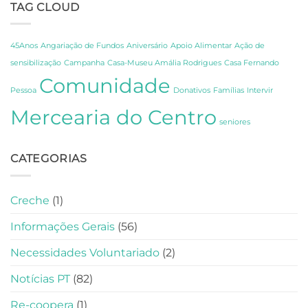
TAG CLOUD
de
de
Celebração,
Amália
Partilha
e
e
Fernando
45Anos
Angariação de Fundos
Aniversário
Apoio Alimentar
Ação de
Gratidão
Pessoa
sensibilização
Campanha
Casa-Museu Amália Rodrigues
Casa Fernando
em
Comunidade
Lisboa
Pessoa
Donativos
Famílias
Intervir
Mercearia do Centro
seniores
CATEGORIAS
Creche
(1)
Informações Gerais
(56)
Necessidades Voluntariado
(2)
Notícias PT
(82)
Re-coopera
(1)