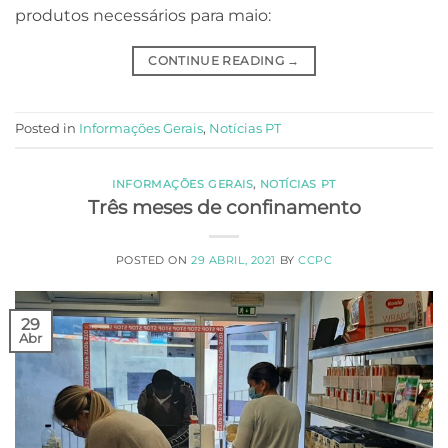
produtos necessários para maio:
CONTINUE READING
→
Posted in
Informações Gerais
,
Notícias PT
INFORMAÇÕES GERAIS
,
NOTÍCIAS PT
Três meses de confinamento
POSTED ON
29 ABRIL, 2021
BY
CCPC
29
Abr