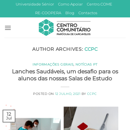
Skip
Universidade Sénior
Como Apoiar
Centro.COME
to
RE-COOPERA
Blog
Contactos
content
AUTHOR ARCHIVES:
CCPC
INFORMAÇÕES GERAIS
,
NOTÍCIAS PT
Lanches Saudáveis, um desafio para os
alunos das nossas Salas de Estudo
POSTED ON
12 JULHO, 2021
BY
CCPC
12
Jul