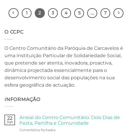
1
2
3
4
5
…
7
O CCPC
O Centro Comunitário da Paróquia de Carcavelos é
uma Instituição Particular de Solidariedade Social,
que pretende ser atenta, inovadora, proactiva,
dinâmica projectada essencialmente para o
desenvolvimento social das populações na sua
esfera geográfica de actuação.
INFORMAÇÃO
Arraial do Centro Comunitário: Dois Dias de
22
Jun
Festa, Partilha e Comunidade
em
Comentários fechados