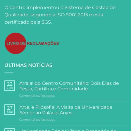
O Centro implementou o Sistema de Gestão de
Qualidade, segundo a ISO 9001:2015 e está
certificado pela SGS.
ÚLTIMAS NOTÍCIAS
Arraial do Centro Comunitário: Dois Dias de
22
Jun
Festa, Partilha e Comunidade
em
Comentários fechados
Arraial
do
Arte, e Filosofia: A Visita da Universidade
27
Centro
Mai
Sénior ao Palácio Anjos
Comunitário:
em
Comentários fechados
Dois
Arte,
Dias
e
de