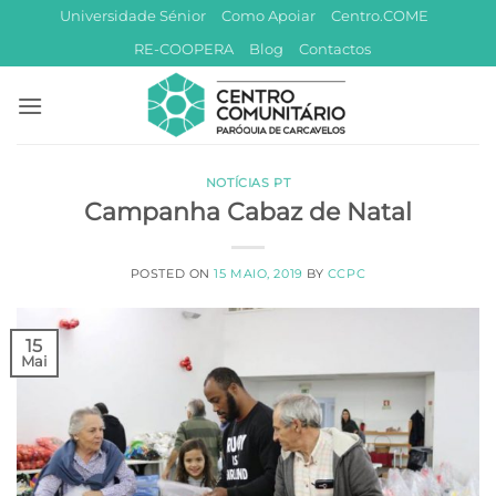
Skip
Universidade Sénior
Como Apoiar
Centro.COME
to
RE-COOPERA
Blog
Contactos
content
NOTÍCIAS PT
Campanha Cabaz de Natal
POSTED ON
15 MAIO, 2019
BY
CCPC
15
Mai