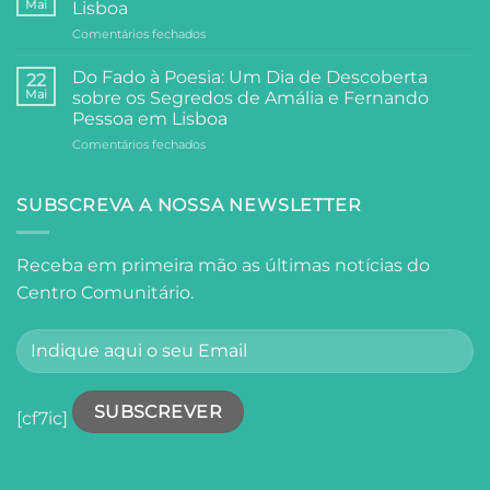
Festa,
Mai
Lisboa
A
Partilha
em
Comentários fechados
Visita
e
Universidade
da
Comunidade
Sénior
Universidade
Do Fado à Poesia: Um Dia de Descoberta
22
Visita
Sénior
Mai
sobre os Segredos de Amália e Fernando
o
ao
Pessoa em Lisboa
Oceanário
Palácio
em
Comentários fechados
de
Anjos
Do
Lisboa
Fado
à
SUBSCREVA A NOSSA NEWSLETTER
Poesia:
Um
Dia
Receba em primeira mão as últimas notícias do
de
Centro Comunitário.
Descoberta
sobre
os
Segredos
de
Amália
e
[cf7ic]
Fernando
Pessoa
em
Lisboa