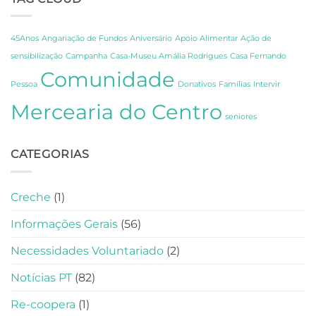
de
Celebração,
Amália
Partilha
e
e
Fernando
45Anos
Angariação de Fundos
Aniversário
Apoio Alimentar
Ação de
Gratidão
Pessoa
sensibilização
Campanha
Casa-Museu Amália Rodrigues
Casa Fernando
em
Comunidade
Lisboa
Pessoa
Donativos
Famílias
Intervir
Mercearia do Centro
seniores
CATEGORIAS
Creche
(1)
Informações Gerais
(56)
Necessidades Voluntariado
(2)
Notícias PT
(82)
Re-coopera
(1)