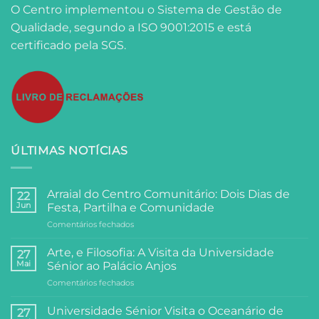
O Centro implementou o Sistema de Gestão de
Qualidade, segundo a ISO 9001:2015 e está
certificado pela SGS.
ÚLTIMAS NOTÍCIAS
Arraial do Centro Comunitário: Dois Dias de
22
Jun
Festa, Partilha e Comunidade
em
Comentários fechados
Arraial
do
Arte, e Filosofia: A Visita da Universidade
27
Centro
Mai
Sénior ao Palácio Anjos
Comunitário:
em
Comentários fechados
Dois
Arte,
Dias
e
de
Universidade Sénior Visita o Oceanário de
27
Filosofia: