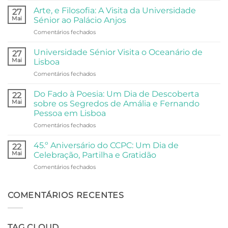
do
Arte, e Filosofia: A Visita da Universidade
27
Centro
Mai
Sénior ao Palácio Anjos
Comunitário:
em
Comentários fechados
Dois
Arte,
Dias
e
de
Universidade Sénior Visita o Oceanário de
27
Filosofia:
Festa,
Mai
Lisboa
A
Partilha
em
Comentários fechados
Visita
e
Universidade
da
Comunidade
Sénior
Universidade
Do Fado à Poesia: Um Dia de Descoberta
22
Visita
Sénior
Mai
sobre os Segredos de Amália e Fernando
o
ao
Pessoa em Lisboa
Oceanário
Palácio
em
Comentários fechados
de
Anjos
Do
Lisboa
Fado
45.º Aniversário do CCPC: Um Dia de
22
à
Mai
Celebração, Partilha e Gratidão
Poesia:
em
Comentários fechados
Um
45.º
Dia
Aniversário
de
do
COMENTÁRIOS RECENTES
Descoberta
CCPC:
sobre
Um
os
Dia
Segredos
TAG CLOUD
de