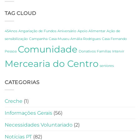
Um
os
Dia
Segredos
TAG CLOUD
de
de
Celebração,
Amália
Partilha
e
e
Fernando
45Anos
Angariação de Fundos
Aniversário
Apoio Alimentar
Ação de
Gratidão
Pessoa
sensibilização
Campanha
Casa-Museu Amália Rodrigues
Casa Fernando
em
Comunidade
Lisboa
Pessoa
Donativos
Famílias
Intervir
Mercearia do Centro
seniores
CATEGORIAS
Creche
(1)
Informações Gerais
(56)
Necessidades Voluntariado
(2)
Notícias PT
(82)