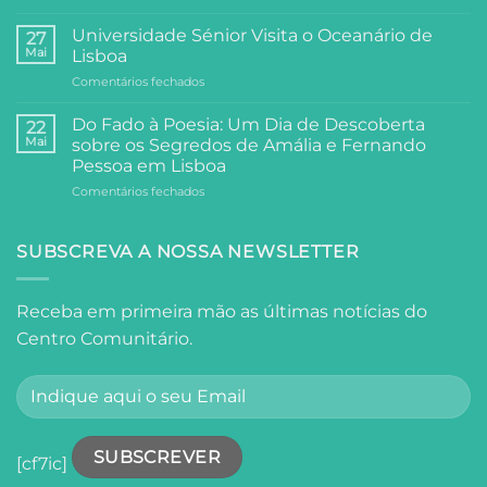
Arte,
Dias
e
de
Universidade Sénior Visita o Oceanário de
27
Filosofia:
Festa,
Mai
Lisboa
A
Partilha
em
Comentários fechados
Visita
e
Universidade
da
Comunidade
Sénior
Universidade
Do Fado à Poesia: Um Dia de Descoberta
22
Visita
Sénior
Mai
sobre os Segredos de Amália e Fernando
o
ao
Pessoa em Lisboa
Oceanário
Palácio
em
Comentários fechados
de
Anjos
Do
Lisboa
Fado
à
SUBSCREVA A NOSSA NEWSLETTER
Poesia:
Um
Dia
Receba em primeira mão as últimas notícias do
de
Centro Comunitário.
Descoberta
sobre
os
Segredos
de
Amália
e
[cf7ic]
Fernando
Pessoa