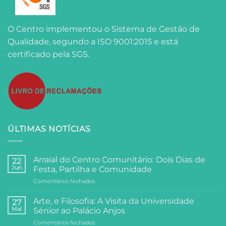
O Centro implementou o Sistema de Gestão de
Qualidade, segundo a ISO 9001:2015 e está
certificado pela SGS.
ÚLTIMAS NOTÍCIAS
Arraial do Centro Comunitário: Dois Dias de
22
Jun
Festa, Partilha e Comunidade
em
Comentários fechados
Arraial
do
Arte, e Filosofia: A Visita da Universidade
27
Centro
Mai
Sénior ao Palácio Anjos
Comunitário:
em
Comentários fechados
Dois