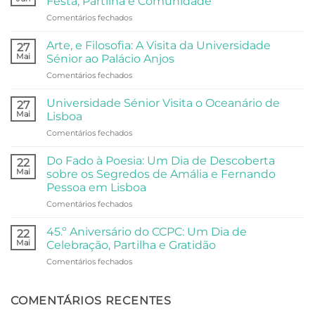
Festa, Partilha e Comunidade
em
Comentários fechados
Arraial
do
Arte, e Filosofia: A Visita da Universidade
27
Centro
Mai
Sénior ao Palácio Anjos
Comunitário:
em
Comentários fechados
Dois
Arte,
Dias
e
de
Universidade Sénior Visita o Oceanário de
27
Filosofia:
Festa,
Mai
Lisboa
A
Partilha
em
Comentários fechados
Visita
e
Universidade
da
Comunidade
Sénior
Universidade
Do Fado à Poesia: Um Dia de Descoberta
22
Visita
Sénior
Mai
sobre os Segredos de Amália e Fernando
o
ao
Pessoa em Lisboa
Oceanário
Palácio
em
Comentários fechados
de
Anjos
Do
Lisboa
Fado
45.º Aniversário do CCPC: Um Dia de
22
à
Mai
Celebração, Partilha e Gratidão
Poesia:
em
Comentários fechados
Um
45.º
Dia
Aniversário
de
do
COMENTÁRIOS RECENTES
Descoberta
CCPC:
sobre