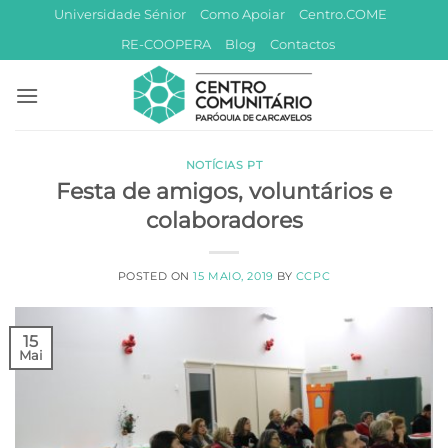
Skip
Universidade Sénior
Como Apoiar
Centro.COME
to
RE-COOPERA
Blog
Contactos
content
NOTÍCIAS PT
Festa de amigos, voluntários e
colaboradores
POSTED ON
15 MAIO, 2019
BY
CCPC
15
Mai