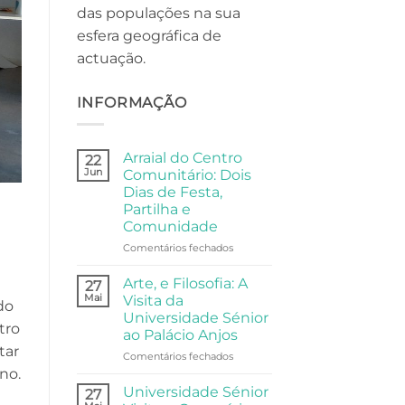
das populações na sua
esfera geográfica de
actuação.
INFORMAÇÃO
Arraial do Centro
22
Jun
Comunitário: Dois
Dias de Festa,
Partilha e
Comunidade
em
Comentários fechados
Arraial
do
Arte, e Filosofia: A
27
Centro
Mai
Visita da
do
Comunitário:
Universidade Sénior
Dois
tro
ao Palácio Anjos
Dias
tar
de
em
Comentários fechados
Festa,
Arte,
no.
Partilha
e
Universidade Sénior
27
e
Filosofia: