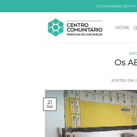
Skip
Universidade Sénior
to
content
HOME
Q
INF
Os AB
POSTED ON
2
21
Set