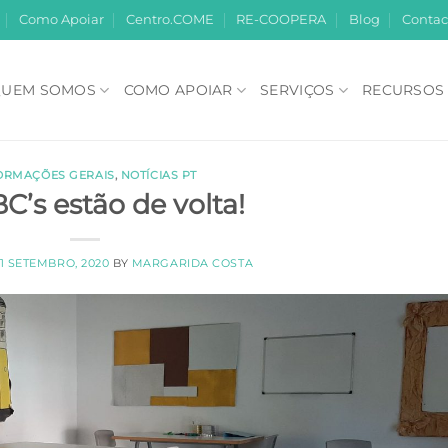
Como Apoiar
Centro.COME
RE-COOPERA
Blog
Contac
UEM SOMOS
COMO APOIAR
SERVIÇOS
RECURSOS
ORMAÇÕES GERAIS
,
NOTÍCIAS PT
C’s estão de volta!
1 SETEMBRO, 2020
BY
MARGARIDA COSTA