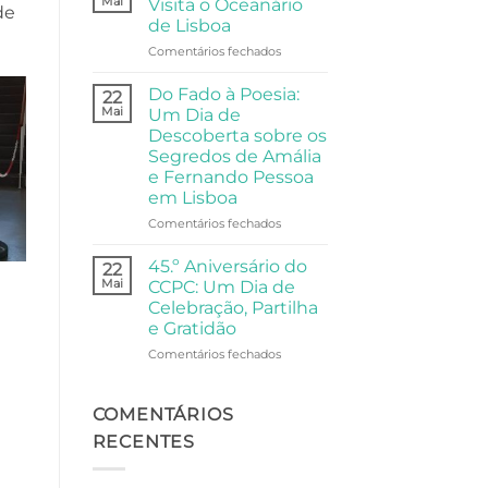
Mai
Visita o Oceanário
de
Comunidade
A
de Lisboa
Visita
em
Comentários fechados
da
Universidade
Universidade
Sénior
Sénior
Do Fado à Poesia:
22
Visita
ao
Mai
Um Dia de
o
Palácio
Descoberta sobre os
Oceanário
Anjos
Segredos de Amália
de
e Fernando Pessoa
Lisboa
em Lisboa
em
Comentários fechados
Do
Fado
45.º Aniversário do
22
à
Mai
CCPC: Um Dia de
Poesia:
Celebração, Partilha
Um
e Gratidão
Dia
de
em
Comentários fechados
Descoberta
45.º
sobre
Aniversário
os
do
COMENTÁRIOS
Segredos
CCPC:
RECENTES
de
Um
Amália
Dia
e
de