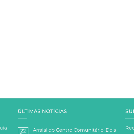
ÚLTIMAS NOTÍCIAS
SU
uia
Rec
Arraial do Centro Comunitário: Dois
22