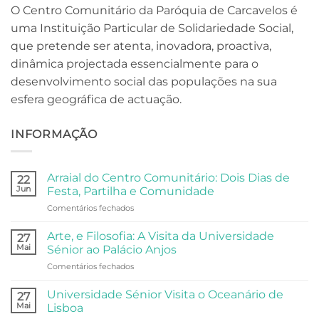
O Centro Comunitário da Paróquia de Carcavelos é
uma Instituição Particular de Solidariedade Social,
que pretende ser atenta, inovadora, proactiva,
dinâmica projectada essencialmente para o
desenvolvimento social das populações na sua
esfera geográfica de actuação.
INFORMAÇÃO
Arraial do Centro Comunitário: Dois Dias de
22
Jun
Festa, Partilha e Comunidade
em
Comentários fechados
Arraial
do
Arte, e Filosofia: A Visita da Universidade
27
Centro
Mai
Sénior ao Palácio Anjos
Comunitário:
em
Comentários fechados
Dois
Arte,
Dias
e
de
Universidade Sénior Visita o Oceanário de
27
Filosofia:
Festa,
Mai
Lisboa
A
Partilha