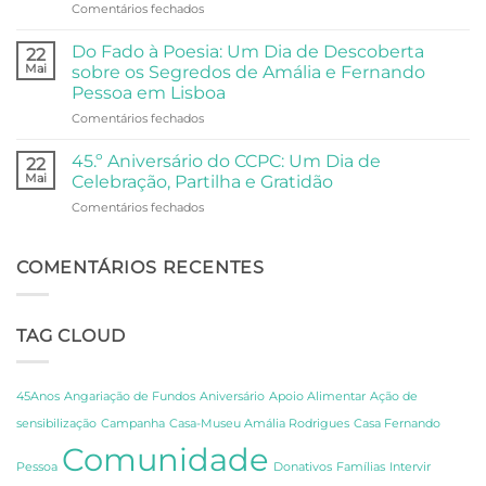
em
Comentários fechados
Visita
e
Universidade
da
Comunidade
Sénior
Universidade
Do Fado à Poesia: Um Dia de Descoberta
22
Visita
Sénior
Mai
sobre os Segredos de Amália e Fernando
o
ao
Pessoa em Lisboa
Oceanário
Palácio
em
Comentários fechados
de
Anjos
Do
Lisboa
Fado
45.º Aniversário do CCPC: Um Dia de
22
à
Mai
Celebração, Partilha e Gratidão
Poesia:
em
Comentários fechados
Um
45.º
Dia
Aniversário
de
do
COMENTÁRIOS RECENTES
Descoberta
CCPC:
sobre
Um
os
Dia
Segredos
TAG CLOUD
de
de
Celebração,
Amália
Partilha
e
e
Fernando
45Anos
Angariação de Fundos
Aniversário
Apoio Alimentar
Ação de
Gratidão
Pessoa
sensibilização
Campanha
Casa-Museu Amália Rodrigues
Casa Fernando
em
Comunidade
Lisboa
Pessoa
Donativos
Famílias
Intervir