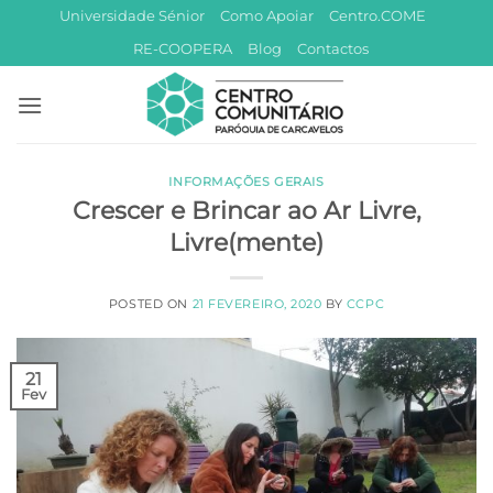
Skip
Universidade Sénior
Como Apoiar
Centro.COME
to
RE-COOPERA
Blog
Contactos
content
INFORMAÇÕES GERAIS
Crescer e Brincar ao Ar Livre,
Livre(mente)
POSTED ON
21 FEVEREIRO, 2020
BY
CCPC
21
Fev