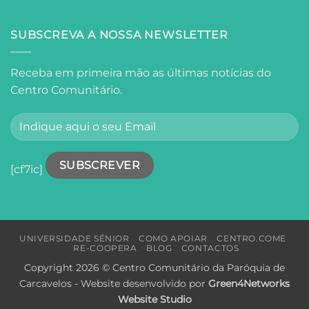
Do
Lisboa
Fado
à
SUBSCREVA A NOSSA NEWSLETTER
Poesia:
Um
Dia
Receba em primeira mão as últimas notícias do
de
Centro Comunitário.
Descoberta
sobre
os
Segredos
de
Amália
e
[cf7ic]
Fernando
Pessoa
em
Lisboa
UNIVERSIDADE SÉNIOR
COMO APOIAR
CENTRO.COME
RE-COOPERA
BLOG
CONTACTOS
Copyright 2026 © Centro Comunitário da Paróquia de
Carcavelos - Website desenvolvido por
Green4Networks
Website Studio