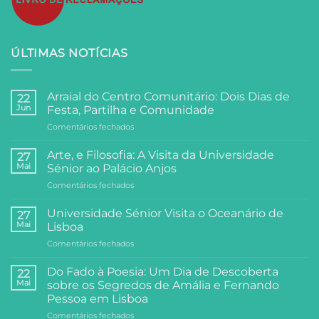
ÚLTIMAS NOTÍCIAS
Arraial do Centro Comunitário: Dois Dias de
22
Jun
Festa, Partilha e Comunidade
em
Comentários fechados
Arraial
do
Arte, e Filosofia: A Visita da Universidade
27
Centro
Mai
Sénior ao Palácio Anjos
Comunitário:
em
Comentários fechados
Dois
Arte,
Dias
e
de
Universidade Sénior Visita o Oceanário de
27
Filosofia:
Festa,
Mai
Lisboa
A
Partilha
em
Comentários fechados
Visita
e
Universidade
da
Comunidade
Sénior
Universidade
Do Fado à Poesia: Um Dia de Descoberta
22
Visita
Sénior
Mai
sobre os Segredos de Amália e Fernando
o
ao
Pessoa em Lisboa
Oceanário
Palácio
em
Comentários fechados
de
Anjos