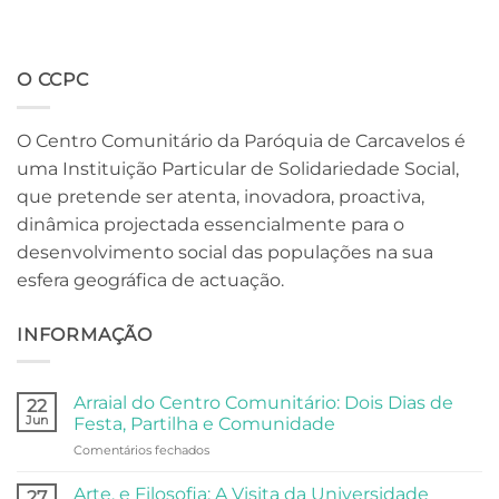
O CCPC
O Centro Comunitário da Paróquia de Carcavelos é
uma Instituição Particular de Solidariedade Social,
que pretende ser atenta, inovadora, proactiva,
dinâmica projectada essencialmente para o
desenvolvimento social das populações na sua
esfera geográfica de actuação.
INFORMAÇÃO
Arraial do Centro Comunitário: Dois Dias de
22
Jun
Festa, Partilha e Comunidade
em
Comentários fechados
Arraial
do
Arte, e Filosofia: A Visita da Universidade
27