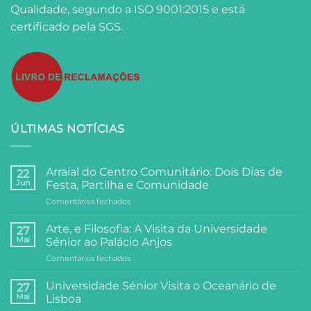
Qualidade, segundo a ISO 9001:2015 e está
certificado pela SGS.
ÚLTIMAS NOTÍCIAS
Arraial do Centro Comunitário: Dois Dias de
22
Jun
Festa, Partilha e Comunidade
em
Comentários fechados
Arraial
do
Arte, e Filosofia: A Visita da Universidade
27
Centro
Mai
Sénior ao Palácio Anjos
Comunitário:
em
Comentários fechados
Dois
Arte,
Dias
e
de
Universidade Sénior Visita o Oceanário de
27
Filosofia:
Festa,
Mai
Lisboa
A
Partilha