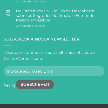
em
Comentários fechados
Visita
e
Universidade
da
Comunidade
Sénior
Universidade
Do Fado à Poesia: Um Dia de Descoberta
22
Visita
Sénior
Mai
sobre os Segredos de Amália e Fernando
o
ao
Pessoa em Lisboa
Oceanário
Palácio
em
Comentários fechados
de
Anjos
Do
Lisboa
Fado
à
SUBSCREVA A NOSSA NEWSLETTER
Poesia:
Um
Dia
Receba em primeira mão as últimas notícias do
de
Centro Comunitário.
Descoberta
sobre
os
Segredos
de
Amália
e
[cf7ic]
Fernando
Pessoa
em
Lisboa