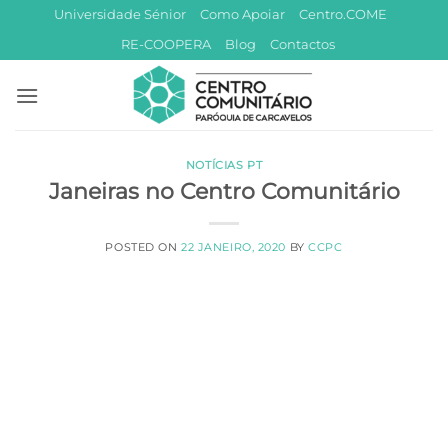
Skip
Universidade Sénior
Como Apoiar
Centro.COME
to
RE-COOPERA
Blog
Contactos
content
NOTÍCIAS PT
Janeiras no Centro Comunitário
POSTED ON
22 JANEIRO, 2020
BY
CCPC