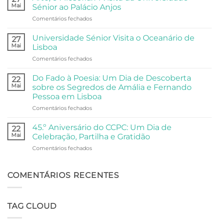
Centro
Mai
Sénior ao Palácio Anjos
Comunitário:
em
Comentários fechados
Dois
Arte,
Dias
e
de
Universidade Sénior Visita o Oceanário de
27
Filosofia:
Festa,
Mai
Lisboa
A
Partilha
em
Comentários fechados
Visita
e
Universidade
da
Comunidade
Sénior
Universidade
Do Fado à Poesia: Um Dia de Descoberta
22
Visita
Sénior
Mai
sobre os Segredos de Amália e Fernando
o
ao
Pessoa em Lisboa
Oceanário
Palácio
em
Comentários fechados
de
Anjos
Do
Lisboa
Fado
45.º Aniversário do CCPC: Um Dia de
22
à
Mai
Celebração, Partilha e Gratidão
Poesia:
em
Comentários fechados
Um
45.º
Dia
Aniversário
de
do
COMENTÁRIOS RECENTES
Descoberta
CCPC:
sobre
Um
os
Dia
Segredos
TAG CLOUD
de
de
Celebração,
Amália