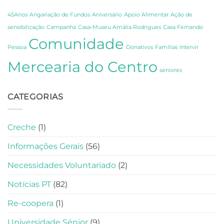
Partilha
e
e
Fernando
45Anos
Angariação de Fundos
Aniversário
Apoio Alimentar
Ação de
Gratidão
Pessoa
sensibilização
Campanha
Casa-Museu Amália Rodrigues
Casa Fernando
em
Comunidade
Lisboa
Pessoa
Donativos
Famílias
Intervir
Mercearia do Centro
seniores
CATEGORIAS
Creche
(1)
Informações Gerais
(56)
Necessidades Voluntariado
(2)
Notícias PT
(82)
Re-coopera
(1)
Universidade Sénior
(9)