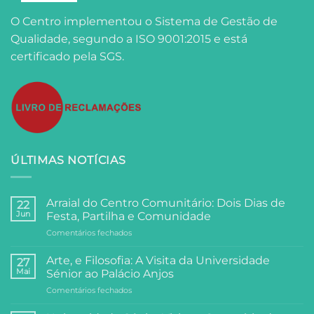
O Centro implementou o Sistema de Gestão de
Qualidade, segundo a ISO 9001:2015 e está
certificado pela SGS.
ÚLTIMAS NOTÍCIAS
Arraial do Centro Comunitário: Dois Dias de
22
Jun
Festa, Partilha e Comunidade
em
Comentários fechados
Arraial
do
Arte, e Filosofia: A Visita da Universidade
27
Centro
Mai
Sénior ao Palácio Anjos
Comunitário:
em
Comentários fechados
Dois
Arte,
Dias
e