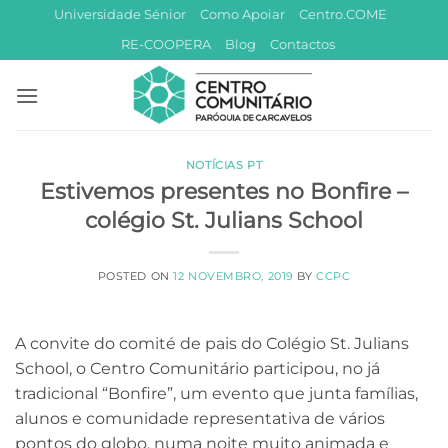
Skip
Universidade Sénior
Como Apoiar
Centro.COME
to
RE-COOPERA
Blog
Contactos
content
NOTÍCIAS PT
Estivemos presentes no Bonfire –
colégio St. Julians School
POSTED ON
12 NOVEMBRO, 2019
BY
CCPC
A convite do comité de pais do Colégio St. Julians
School, o Centro Comunitário participou, no já
tradicional “Bonfire”, um evento que junta famílias,
alunos e comunidade representativa de vários
pontos do globo, numa noite muito animada e