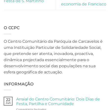
Festa de S. Martinho
economia de Francisco
O CCPC
O Centro Comunitário da Paróquia de Carcavelos é
uma Instituição Particular de Solidariedade Social,
que pretende ser atenta, inovadora, proactiva,
dinâmica projectada essencialmente para o
desenvolvimento social das populações na sua
esfera geográfica de actuação.
INFORMAÇÃO
Arraial do Centro Comunitário: Dois Dias de
22
Jun
Festa, Partilha e Comunidade
em
Comentários fechados