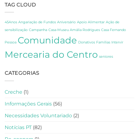
Segredos
TAG CLOUD
de
de
Celebração,
Amália
Partilha
e
e
Fernando
45Anos
Angariação de Fundos
Aniversário
Apoio Alimentar
Ação de
Gratidão
Pessoa
sensibilização
Campanha
Casa-Museu Amália Rodrigues
Casa Fernando
em
Comunidade
Lisboa
Pessoa
Donativos
Famílias
Intervir
Mercearia do Centro
seniores
CATEGORIAS
Creche
(1)
Informações Gerais
(56)
Necessidades Voluntariado
(2)
Notícias PT
(82)