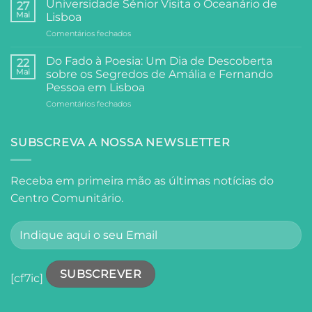
de
Universidade Sénior Visita o Oceanário de
27
Filosofia:
Festa,
Mai
Lisboa
A
Partilha
em
Comentários fechados
Visita
e
Universidade
da
Comunidade
Sénior
Universidade
Do Fado à Poesia: Um Dia de Descoberta
22
Visita
Sénior
Mai
sobre os Segredos de Amália e Fernando
o
ao
Pessoa em Lisboa
Oceanário
Palácio
em
Comentários fechados
de
Anjos
Do
Lisboa
Fado
à
SUBSCREVA A NOSSA NEWSLETTER
Poesia:
Um
Dia
Receba em primeira mão as últimas notícias do
de
Centro Comunitário.
Descoberta
sobre
os
Segredos
de
Amália
e
[cf7ic]
Fernando
Pessoa
em