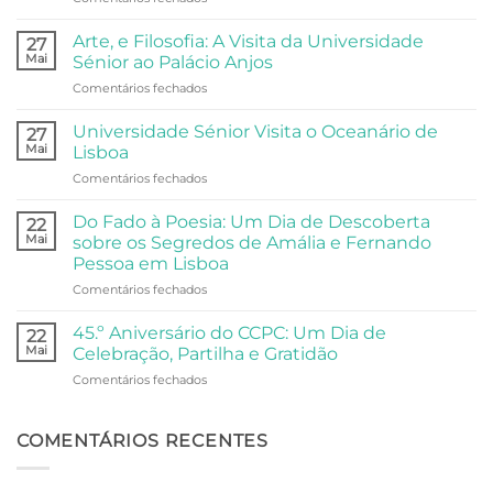
Arraial
do
Arte, e Filosofia: A Visita da Universidade
27
Centro
Mai
Sénior ao Palácio Anjos
Comunitário:
em
Comentários fechados
Dois
Arte,
Dias
e
de
Universidade Sénior Visita o Oceanário de
27
Filosofia:
Festa,
Mai
Lisboa
A
Partilha
em
Comentários fechados
Visita
e
Universidade
da
Comunidade
Sénior
Universidade
Do Fado à Poesia: Um Dia de Descoberta
22
Visita
Sénior
Mai
sobre os Segredos de Amália e Fernando
o
ao
Pessoa em Lisboa
Oceanário
Palácio
em
Comentários fechados
de
Anjos
Do
Lisboa
Fado
45.º Aniversário do CCPC: Um Dia de
22
à
Mai
Celebração, Partilha e Gratidão
Poesia:
em
Comentários fechados
Um
45.º
Dia
Aniversário
de
do
COMENTÁRIOS RECENTES
Descoberta
CCPC:
sobre
Um
os
Dia