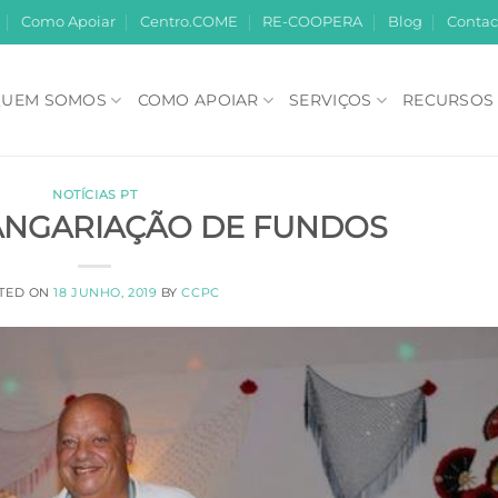
Como Apoiar
Centro.COME
RE-COOPERA
Blog
Contac
UEM SOMOS
COMO APOIAR
SERVIÇOS
RECURSOS
NOTÍCIAS PT
ANGARIAÇÃO DE FUNDOS
TED ON
18 JUNHO, 2019
BY
CCPC