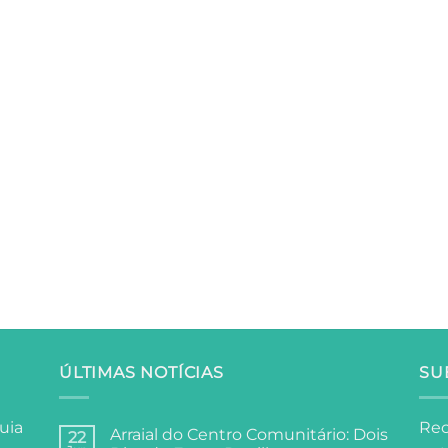
ÚLTIMAS NOTÍCIAS
SU
uia
Rec
Arraial do Centro Comunitário: Dois
22