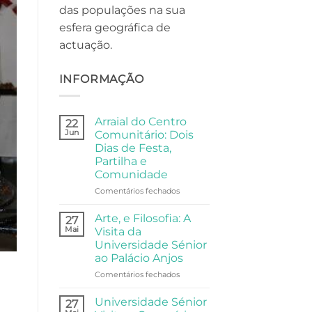
das populações na sua
esfera geográfica de
actuação.
INFORMAÇÃO
Arraial do Centro
22
Jun
Comunitário: Dois
Dias de Festa,
Partilha e
Comunidade
em
Comentários fechados
Arraial
do
Arte, e Filosofia: A
27
Centro
Mai
Visita da
Comunitário:
Universidade Sénior
Dois
ao Palácio Anjos
Dias
de
em
Comentários fechados
Festa,
Arte,
Partilha
e
Universidade Sénior
27
e
Filosofia: