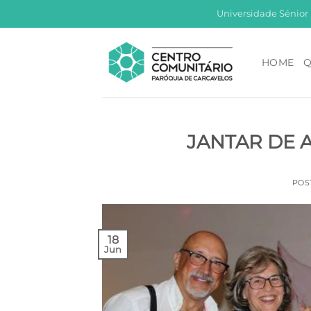
Skip
Universidade Sénior
to
content
HOME
Q
JANTAR DE 
POS
18
Jun