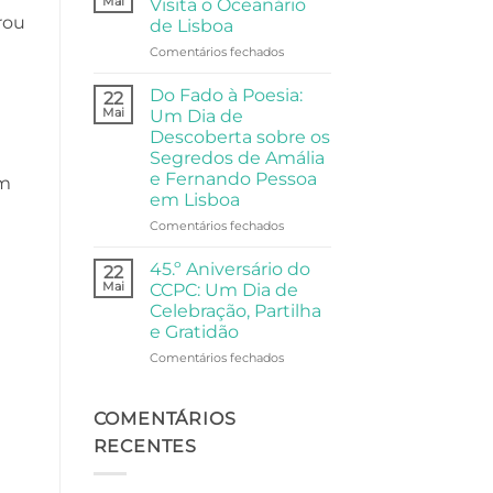
Mai
Visita o Oceanário
Comunidade
A
rou
de Lisboa
Visita
em
Comentários fechados
da
Universidade
Universidade
Sénior
Sénior
Do Fado à Poesia:
22
Visita
ao
Mai
Um Dia de
o
Palácio
Descoberta sobre os
Oceanário
Anjos
Segredos de Amália
de
e Fernando Pessoa
am
Lisboa
em Lisboa
em
Comentários fechados
Do
Fado
45.º Aniversário do
22
à
Mai
CCPC: Um Dia de
Poesia:
Celebração, Partilha
Um
e Gratidão
Dia
de
em
Comentários fechados
Descoberta
45.º
sobre
Aniversário
os
do
COMENTÁRIOS
Segredos
CCPC:
RECENTES
de
Um
Amália
Dia
e
de