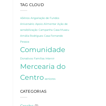
Fernando
Celebração,
TAG CLOUD
Pessoa
Partilha
em
e
Lisboa
Gratidão
45Anos
Angariação de Fundos
Aniversário
Apoio Alimentar
Ação de
sensibilização
Campanha
Casa-Museu
Amália Rodrigues
Casa Fernando
Pessoa
Comunidade
Donativos
Famílias
Intervir
Mercearia do
Centro
seniores
CATEGORIAS
Creche
(1)