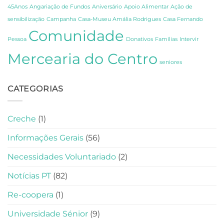
e
Fernando
45Anos
Angariação de Fundos
Aniversário
Apoio Alimentar
Ação de
Gratidão
Pessoa
sensibilização
Campanha
Casa-Museu Amália Rodrigues
Casa Fernando
em
Comunidade
Lisboa
Pessoa
Donativos
Famílias
Intervir
Mercearia do Centro
seniores
CATEGORIAS
Creche
(1)
Informações Gerais
(56)
Necessidades Voluntariado
(2)
Notícias PT
(82)
Re-coopera
(1)
Universidade Sénior
(9)