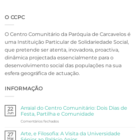
O CCPC
O Centro Comunitário da Paróquia de Carcavelos é
uma Instituição Particular de Solidariedade Social,
que pretende ser atenta, inovadora, proactiva,
dinâmica projectada essencialmente para o
desenvolvimento social das populações na sua
esfera geográfica de actuação.
INFORMAÇÃO
Arraial do Centro Comunitário: Dois Dias de
22
Jun
Festa, Partilha e Comunidade
em
Comentários fechados
Arraial
do
Arte, e Filosofia: A Visita da Universidade
27
Centro
Mai
Sénior ao Palácio Anjos