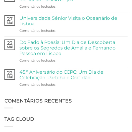
Comunitário:
em
Comentários fechados
Dois
Arte,
Dias
e
de
Universidade Sénior Visita o Oceanário de
27
Filosofia:
Festa,
Mai
Lisboa
A
Partilha
em
Comentários fechados
Visita
e
Universidade
da
Comunidade
Sénior
Universidade
Do Fado à Poesia: Um Dia de Descoberta
22
Visita
Sénior
Mai
sobre os Segredos de Amália e Fernando
o
ao
Pessoa em Lisboa
Oceanário
Palácio
em
Comentários fechados
de
Anjos
Do
Lisboa
Fado
45.º Aniversário do CCPC: Um Dia de
22
à
Mai
Celebração, Partilha e Gratidão
Poesia:
em
Comentários fechados
Um
45.º
Dia
Aniversário
de
do
COMENTÁRIOS RECENTES
Descoberta
CCPC:
sobre
Um
os
Dia
Segredos
TAG CLOUD
de
de
Celebração,
Amália
Partilha
e