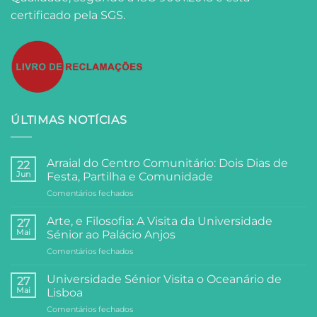
certificado pela SGS.
ÚLTIMAS NOTÍCIAS
Arraial do Centro Comunitário: Dois Dias de
22
Jun
Festa, Partilha e Comunidade
em
Comentários fechados
Arraial
do
Arte, e Filosofia: A Visita da Universidade
27
Centro
Mai
Sénior ao Palácio Anjos
Comunitário:
em
Comentários fechados
Dois
Arte,
Dias
e
de
Universidade Sénior Visita o Oceanário de
27
Filosofia:
Festa,
Mai
Lisboa
A
Partilha
em
Comentários fechados
Visita
e