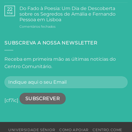
Universidade
da
Comunidade
Sénior
Universidade
Do Fado à Poesia: Um Dia de Descoberta
22
Visita
Sénior
Mai
sobre os Segredos de Amália e Fernando
o
ao
Pessoa em Lisboa
Oceanário
Palácio
em
Comentários fechados
de
Anjos
Do
Lisboa
Fado
à
SUBSCREVA A NOSSA NEWSLETTER
Poesia:
Um
Dia
Receba em primeira mão as últimas notícias do
de
Centro Comunitário.
Descoberta
sobre
os
Segredos
de
Amália
e
[cf7ic]
Fernando
Pessoa
em
Lisboa
UNIVERSIDADE SÉNIOR
COMO APOIAR
CENTRO.COME