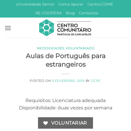
Skip
Universidade Sénior
Como Apoiar
Centro.COME
to
RE-COOPERA
Blog
Contactos
content
NECESSIDADES VOLUNTARIADO
Aulas de Português para
estrangeiros
POSTED ON
5 FEVEREIRO, 2019
BY
CCPC
Requisitos: Licenciatura adequada
Disponibilidade: duas vezes por semana
VOLUNTARIAR