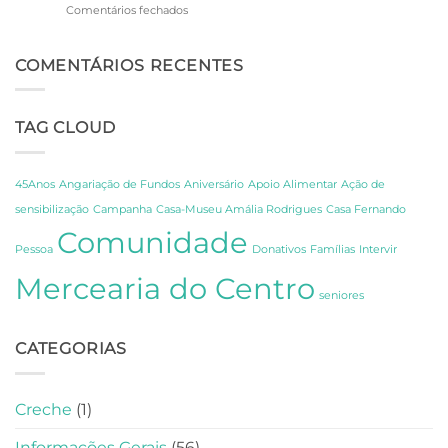
em
Comentários fechados
Um
45.º
Dia
Aniversário
de
do
COMENTÁRIOS RECENTES
Descoberta
CCPC:
sobre
Um
os
Dia
Segredos
TAG CLOUD
de
de
Celebração,
Amália
Partilha
e
e
Fernando
45Anos
Angariação de Fundos
Aniversário
Apoio Alimentar
Ação de
Gratidão
Pessoa
sensibilização
Campanha
Casa-Museu Amália Rodrigues
Casa Fernando
em
Comunidade
Lisboa
Pessoa
Donativos
Famílias
Intervir
Mercearia do Centro
seniores
CATEGORIAS
Creche
(1)
Informações Gerais
(56)