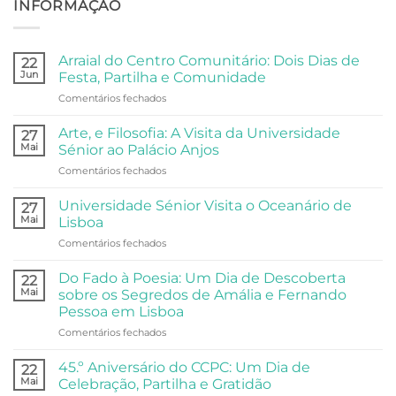
INFORMAÇÃO
Arraial do Centro Comunitário: Dois Dias de
22
Jun
Festa, Partilha e Comunidade
em
Comentários fechados
Arraial
do
Arte, e Filosofia: A Visita da Universidade
27
Centro
Mai
Sénior ao Palácio Anjos
Comunitário:
em
Comentários fechados
Dois
Arte,
Dias
e
de
Universidade Sénior Visita o Oceanário de
27
Filosofia:
Festa,
Mai
Lisboa
A
Partilha
em
Comentários fechados
Visita
e
Universidade
da
Comunidade
Sénior
Universidade
Do Fado à Poesia: Um Dia de Descoberta
22
Visita
Sénior
Mai
sobre os Segredos de Amália e Fernando
o
ao
Pessoa em Lisboa
Oceanário
Palácio
em
Comentários fechados
de
Anjos
Do
Lisboa
Fado
45.º Aniversário do CCPC: Um Dia de
22
à
Mai
Celebração, Partilha e Gratidão
Poesia: