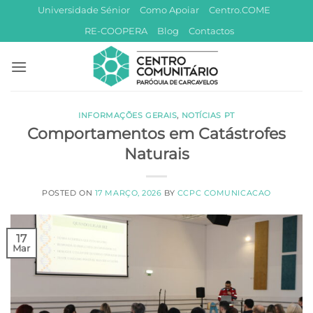
Skip
Universidade Sénior
Como Apoiar
Centro.COME
to
RE-COOPERA
Blog
Contactos
content
INFORMAÇÕES GERAIS
,
NOTÍCIAS PT
Comportamentos em Catástrofes
Naturais
POSTED ON
17 MARÇO, 2026
BY
CCPC COMUNICACAO
17
Mar