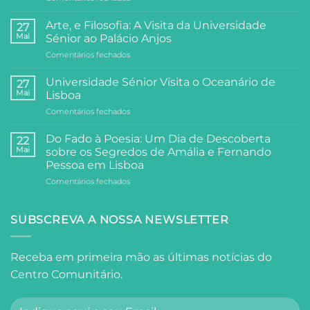
Arraial
do
Arte, e Filosofia: A Visita da Universidade
27
Centro
Mai
Sénior ao Palácio Anjos
Comunitário:
em
Comentários fechados
Dois
Arte,
Dias
e
de
Universidade Sénior Visita o Oceanário de
27
Filosofia:
Festa,
Mai
Lisboa
A
Partilha
em
Comentários fechados
Visita
e
Universidade
da
Comunidade
Sénior
Universidade
Do Fado à Poesia: Um Dia de Descoberta
22
Visita
Sénior
Mai
sobre os Segredos de Amália e Fernando
o
ao
Pessoa em Lisboa
Oceanário
Palácio
em
Comentários fechados
de
Anjos
Do
Lisboa
Fado
à
SUBSCREVA A NOSSA NEWSLETTER
Poesia:
Um
Dia
Receba em primeira mão as últimas notícias do
de
Centro Comunitário.
Descoberta
sobre
os
Segredos