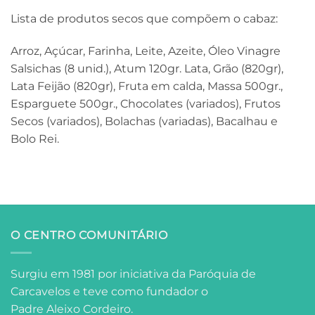
Lista de produtos secos que compõem o cabaz:
Arroz, Açúcar, Farinha, Leite, Azeite, Óleo Vinagre
Salsichas (8 unid.), Atum 120gr. Lata, Grão (820gr),
Lata Feijão (820gr), Fruta em calda, Massa 500gr.,
Esparguete 500gr., Chocolates (variados), Frutos
Secos (variados), Bolachas (variadas), Bacalhau e
Bolo Rei.
O CENTRO COMUNITÁRIO
Surgiu em 1981 por iniciativa da Paróquia de
Carcavelos e teve como fundador o
Padre Aleixo Cordeiro.