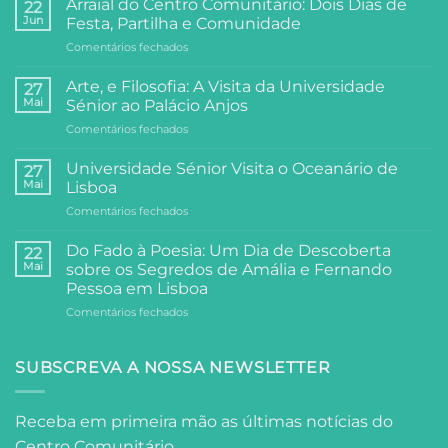
Arraial do Centro Comunitário: Dois Dias de
22
Jun
Festa, Partilha e Comunidade
em
Comentários fechados
Arraial
do
Arte, e Filosofia: A Visita da Universidade
27
Centro
Mai
Sénior ao Palácio Anjos
Comunitário:
em
Comentários fechados
Dois
Arte,
Dias
e
de
Universidade Sénior Visita o Oceanário de
27
Filosofia:
Festa,
Mai
Lisboa
A
Partilha
em
Comentários fechados
Visita
e
Universidade
da
Comunidade
Sénior
Universidade
Do Fado à Poesia: Um Dia de Descoberta
22
Visita
Sénior
Mai
sobre os Segredos de Amália e Fernando
o
ao
Pessoa em Lisboa
Oceanário
Palácio
em
Comentários fechados
de
Anjos
Do
Lisboa
Fado
à
SUBSCREVA A NOSSA NEWSLETTER
Poesia:
Um
Dia
Receba em primeira mão as últimas notícias do
de
Centro Comunitário.
Descoberta