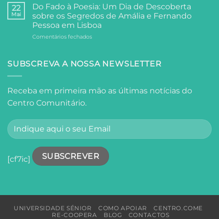
Sénior
Universidade
Do Fado à Poesia: Um Dia de Descoberta
22
Visita
Sénior
Mai
sobre os Segredos de Amália e Fernando
o
ao
Pessoa em Lisboa
Oceanário
Palácio
em
Comentários fechados
de
Anjos
Do
Lisboa
Fado
à
SUBSCREVA A NOSSA NEWSLETTER
Poesia:
Um
Dia
Receba em primeira mão as últimas notícias do
de
Centro Comunitário.
Descoberta
sobre
os
Segredos
de
Amália
e
[cf7ic]
Fernando
Pessoa
em
Lisboa
UNIVERSIDADE SÉNIOR
COMO APOIAR
CENTRO.COME
RE-COOPERA
BLOG
CONTACTOS