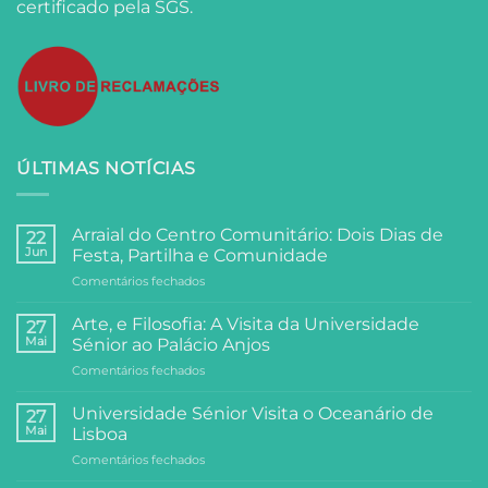
certificado pela SGS.
ÚLTIMAS NOTÍCIAS
Arraial do Centro Comunitário: Dois Dias de
22
Jun
Festa, Partilha e Comunidade
em
Comentários fechados
Arraial
do
Arte, e Filosofia: A Visita da Universidade
27
Centro
Mai
Sénior ao Palácio Anjos
Comunitário:
em
Comentários fechados
Dois
Arte,
Dias
e
de
Universidade Sénior Visita o Oceanário de
27
Filosofia:
Festa,
Mai
Lisboa
A
Partilha
em
Comentários fechados
Visita
e
Universidade
da
Comunidade